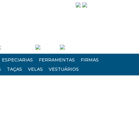
Siga-nos!
Entre/Cadastre-se
Carrinho
Finalizar Compra
ESPECIARIAS
FERRAMENTAS
FIRMAS
S
TAÇAS
VELAS
VESTUÁRIOS