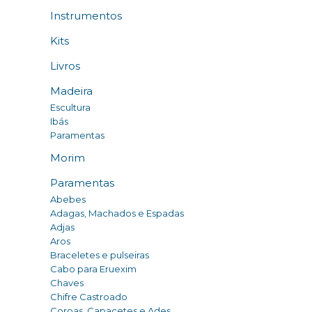
Instrumentos
Kits
Livros
Madeira
Escultura
Ibás
Paramentas
Morim
Paramentas
Abebes
Adagas, Machados e Espadas
Adjas
Aros
Braceletes e pulseiras
Cabo para Eruexim
Chaves
Chifre Castroado
Coroas, Capacetes e Ades