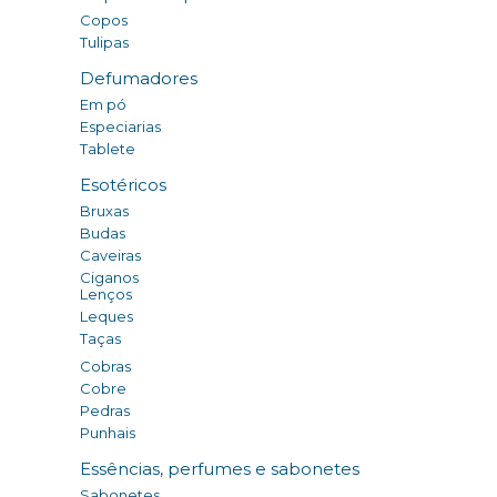
Copos
Tulipas
Defumadores
Em pó
Especiarias
Tablete
Esotéricos
Bruxas
Budas
Caveiras
Ciganos
Lenços
Leques
Taças
Cobras
Cobre
Pedras
Punhais
Essências, perfumes e sabonetes
Sabonetes