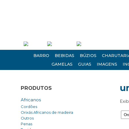
(21) 2613 0235 • (21) 2620 1124
Empresa
Atendimento
Encontre-nos
BARRO
BEBIDAS
BÚZIOS
CHARUTARI
GAMELAS
GUIAS
IMAGENS
IN
u
PRODUTOS
Africanos
Exi
Cordões
Orixás Africanos de madeira
Outros
Penas