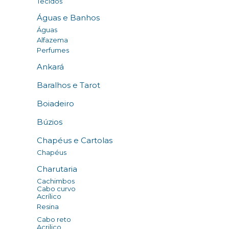
Tecidos
Águas e Banhos
Águas
Alfazema
Perfumes
Ankará
Baralhos e Tarot
Boiadeiro
Búzios
Chapéus e Cartolas
Chapéus
Charutaria
Cachimbos
Cabo curvo
Acrílico
Resina
Cabo reto
Acrilico