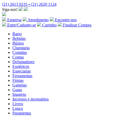
(21) 2613 0235 • (21) 2620 1124
Siga-nos!
Empresa
Atendimento
Encontre-nos
Entre/Cadastre-se
Carrinho
Finalizar Compra
Barro
Bebidas
Búzios
Charutaria
Comidas
Contas
Defumadores
Esotéricos
Especiarias
Ferramentas
Firmas
Gamelas
Guias
Imagens
Incensos e incensários
Livros
Louça
Paramentas