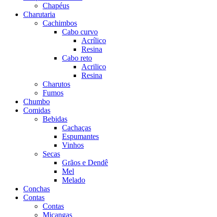
Chapéus
Charutaria
Cachimbos
Cabo curvo
Acrílico
Resina
Cabo reto
Acrilico
Resina
Charutos
Fumos
Chumbo
Comidas
Bebidas
Cachaças
Espumantes
Vinhos
Secas
Grãos e Dendê
Mel
Melado
Conchas
Contas
Contas
Miçangas