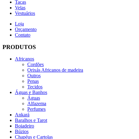
Taças
Velas
Vestuários
Loja
Orçamento
Contato
PRODUTOS
Africanos
Cordões
Orixás Africanos de madeira
Outros
Penas
Tecidos
Águas e Banhos
Águas
Alfazema
Perfumes
Ankará
Baralhos e Tarot
Boiadeiro
Búzios
Chapéus e Cartolas