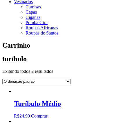
Vestuários
Camisas
Capas
Ciganas
Pomba Gira
Roupas Africanas
Roupas de Santos
Carrinho
turíbulo
Exibindo todos 2 resultados
Turíbulo Médio
R$
24,90
Comprar