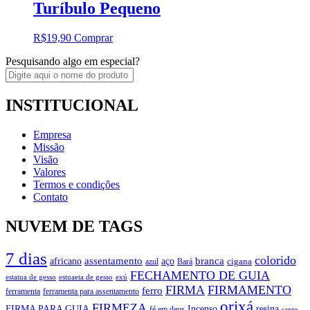
Turíbulo Pequeno
R$
19,90
Comprar
Pesquisando algo em especial?
INSTITUCIONAL
Empresa
Missão
Visão
Valores
Termos e condições
Contato
NUVEM DE TAGS
7 dias
colorido
branca
assentamento
aço
africano
azul
cigana
Bará
FECHAMENTO DE GUIA
estatua de gesso
exú
estuaeta de gesso
FIRMA
FIRMAMENTO
ferro
ferramenta
ferramenta para assentamento
orixá
FIRMEZA
FIRMA PARA GUIA
Incenso
resina
fé em deus
santo