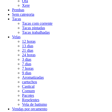
Ofá
Xere
Pembas
Sem categoria
Taças
Taças com corrente
Taças pintadas
Taças trabalhadas
Velas
12 horas
13 dias
21 dias
24 horas
3 dias
7 dias
7 horas
9 dias
Aromatizadas
cartuchos
Castiçal
Comum
Pacotes
Repelentes
Vela de batismo
Vendas por orçamento