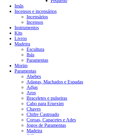
Pequeno
Imãs
Incensos e incensários
Incensários
Incensos
Instrumentos
Kits
Livros
Madeira
Escultura
Ibás
Paramentas
Morim
Paramentas
Abebes
Adagas, Machados e Espadas
Adjas
Aros
Braceletes e pulseiras
Cabo para Eruexim
Chaves
Chifre Castroado
Coroas, Capacetes e Ades
Jogos de Paramentas
Madeira