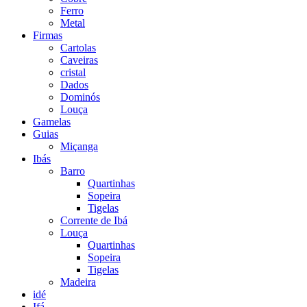
Ferro
Metal
Firmas
Cartolas
Caveiras
cristal
Dados
Dominós
Louça
Gamelas
Guias
Miçanga
Ibás
Barro
Quartinhas
Sopeira
Tigelas
Corrente de Ibá
Louça
Quartinhas
Sopeira
Tigelas
Madeira
idé
Ifá