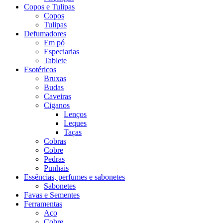
Copos e Tulipas
Copos
Tulipas
Defumadores
Em pó
Especiarias
Tablete
Esotéricos
Bruxas
Budas
Caveiras
Ciganos
Lenços
Leques
Taças
Cobras
Cobre
Pedras
Punhais
Essências, perfumes e sabonetes
Sabonetes
Favas e Sementes
Ferramentas
Aço
Cobre