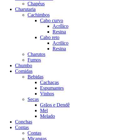
Chapéus
Charutaria
Cachimbos
Cabo curvo
Acrílico
Resina
Cabo reto
Acrilico
Resina
Charutos
Fumos
Chumbo
Comidas
Bebidas
Cachaças
Espumantes
Vinhos
Secas
Grãos e Dendê
Mel
Melado
Conchas
Contas
Contas
Miçangas