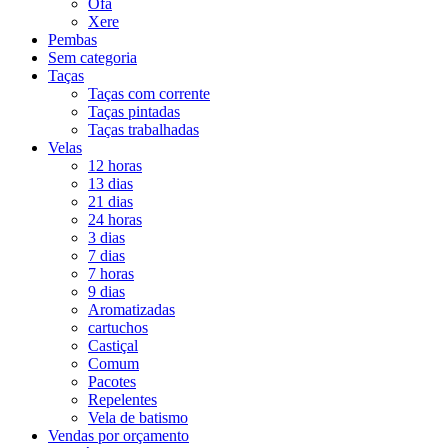
Ofá
Xere
Pembas
Sem categoria
Taças
Taças com corrente
Taças pintadas
Taças trabalhadas
Velas
12 horas
13 dias
21 dias
24 horas
3 dias
7 dias
7 horas
9 dias
Aromatizadas
cartuchos
Castiçal
Comum
Pacotes
Repelentes
Vela de batismo
Vendas por orçamento