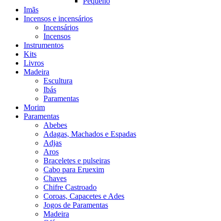
Pequeno
Imãs
Incensos e incensários
Incensários
Incensos
Instrumentos
Kits
Livros
Madeira
Escultura
Ibás
Paramentas
Morim
Paramentas
Abebes
Adagas, Machados e Espadas
Adjas
Aros
Braceletes e pulseiras
Cabo para Eruexim
Chaves
Chifre Castroado
Coroas, Capacetes e Ades
Jogos de Paramentas
Madeira