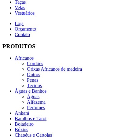
Taças
Velas
Vestuários
Loja
Orçamento
Contato
PRODUTOS
Africanos
Cordões
Orixás Africanos de madeira
Outros
Penas
Tecidos
Águas e Banhos
Águas
Alfazema
Perfumes
Ankará
Baralhos e Tarot
Boiadeiro
Búzios
Chapéus e Cartolas