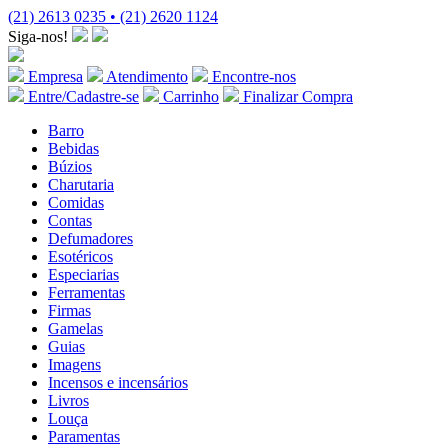
(21) 2613 0235 • (21) 2620 1124
Siga-nos!
Empresa
Atendimento
Encontre-nos
Entre/Cadastre-se
Carrinho
Finalizar Compra
Barro
Bebidas
Búzios
Charutaria
Comidas
Contas
Defumadores
Esotéricos
Especiarias
Ferramentas
Firmas
Gamelas
Guias
Imagens
Incensos e incensários
Livros
Louça
Paramentas