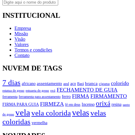
INSTITUCIONAL
Empresa
Missão
Visão
Valores
Termos e condições
Contato
NUVEM DE TAGS
7 dias
colorido
branca
assentamento
aço
africano
azul
cigana
Bará
FECHAMENTO DE GUIA
estatua de gesso
exú
estuaeta de gesso
FIRMA
FIRMAMENTO
ferro
ferramenta
ferramenta para assentamento
orixá
FIRMEZA
FIRMA PARA GUIA
Incenso
resina
fé em deus
santo
vela
velas
vela colorida
velas
de gesso
coloridas
vermelha