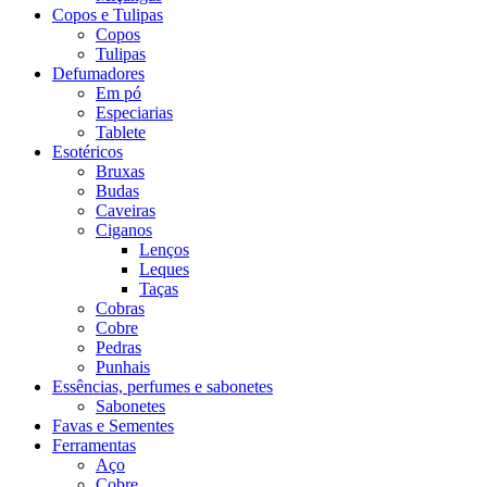
Copos e Tulipas
Copos
Tulipas
Defumadores
Em pó
Especiarias
Tablete
Esotéricos
Bruxas
Budas
Caveiras
Ciganos
Lenços
Leques
Taças
Cobras
Cobre
Pedras
Punhais
Essências, perfumes e sabonetes
Sabonetes
Favas e Sementes
Ferramentas
Aço
Cobre