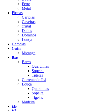
Ferro
Metal
Firmas
Cartolas
Caveiras
cristal
Dados
Dominós
Louça
Gamelas
Guias
Miçanga
Ibás
Barro
Quartinhas
Sopeira
Tigelas
Corrente de Ibá
Louça
Quartinhas
Sopeira
Tigelas
Madeira
idé
Ifá