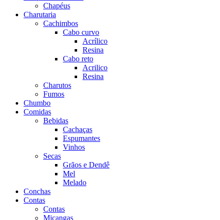
Chapéus
Charutaria
Cachimbos
Cabo curvo
Acrílico
Resina
Cabo reto
Acrilico
Resina
Charutos
Fumos
Chumbo
Comidas
Bebidas
Cachaças
Espumantes
Vinhos
Secas
Grãos e Dendê
Mel
Melado
Conchas
Contas
Contas
Miçangas