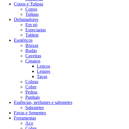
Copos e Tulipas
Copos
Tulipas
Defumadores
Em pó
Especiarias
Tablete
Esotéricos
Bruxas
Budas
Caveiras
Ciganos
Lenços
Leques
Taças
Cobras
Cobre
Pedras
Punhais
Essências, perfumes e sabonetes
Sabonetes
Favas e Sementes
Ferramentas
Aço
Cobre