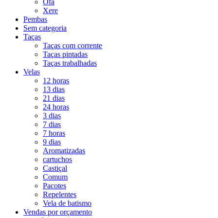
Ofá
Xere
Pembas
Sem categoria
Taças
Taças com corrente
Taças pintadas
Taças trabalhadas
Velas
12 horas
13 dias
21 dias
24 horas
3 dias
7 dias
7 horas
9 dias
Aromatizadas
cartuchos
Castiçal
Comum
Pacotes
Repelentes
Vela de batismo
Vendas por orçamento