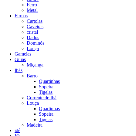
Ferro
Metal
Firmas
Cartolas
Caveiras
cristal
Dados
Dominós
Louça
Gamelas
Guias
Miçanga
Ibás
Barro
Quartinhas
Sopeira
Tigelas
Corrente de Ibá
Louça
Quartinhas
Sopeira
Tigelas
Madeira
idé
Ifá