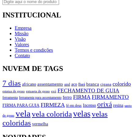
INSTITUCIONAL
Empresa
Missão
Visão
Valores
Termos e condições
Contato
NUVEM DE TAGS
7 dias
colorido
branca
assentamento
aço
africano
azul
cigana
Bará
FECHAMENTO DE GUIA
estatua de gesso
exú
estuaeta de gesso
FIRMA
FIRMAMENTO
ferro
ferramenta
ferramenta para assentamento
orixá
FIRMEZA
FIRMA PARA GUIA
Incenso
resina
fé em deus
santo
vela
velas
vela colorida
velas
de gesso
coloridas
vermelha