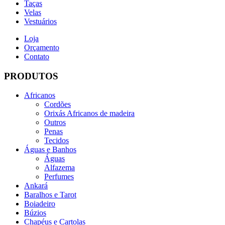
Taças
Velas
Vestuários
Loja
Orçamento
Contato
PRODUTOS
Africanos
Cordões
Orixás Africanos de madeira
Outros
Penas
Tecidos
Águas e Banhos
Águas
Alfazema
Perfumes
Ankará
Baralhos e Tarot
Boiadeiro
Búzios
Chapéus e Cartolas