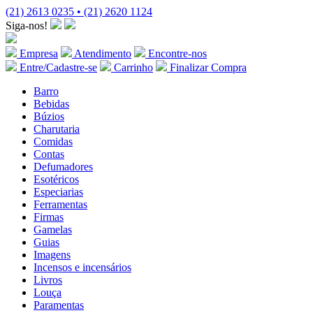
(21) 2613 0235 • (21) 2620 1124
Siga-nos!
Empresa
Atendimento
Encontre-nos
Entre/Cadastre-se
Carrinho
Finalizar Compra
Barro
Bebidas
Búzios
Charutaria
Comidas
Contas
Defumadores
Esotéricos
Especiarias
Ferramentas
Firmas
Gamelas
Guias
Imagens
Incensos e incensários
Livros
Louça
Paramentas