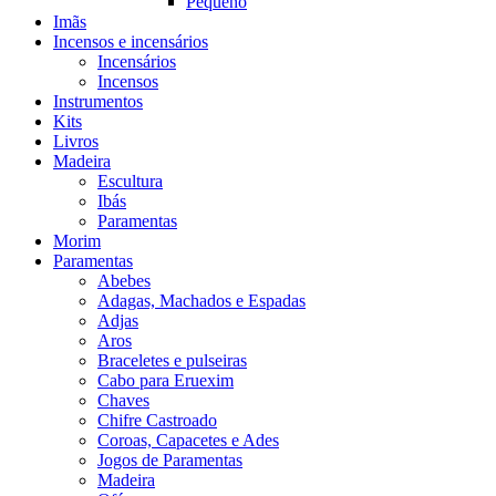
Pequeno
Imãs
Incensos e incensários
Incensários
Incensos
Instrumentos
Kits
Livros
Madeira
Escultura
Ibás
Paramentas
Morim
Paramentas
Abebes
Adagas, Machados e Espadas
Adjas
Aros
Braceletes e pulseiras
Cabo para Eruexim
Chaves
Chifre Castroado
Coroas, Capacetes e Ades
Jogos de Paramentas
Madeira