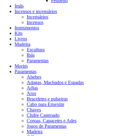
Pequeno
Imãs
Incensos e incensários
Incensários
Incensos
Instrumentos
Kits
Livros
Madeira
Escultura
Ibás
Paramentas
Morim
Paramentas
Abebes
Adagas, Machados e Espadas
Adjas
Aros
Braceletes e pulseiras
Cabo para Eruexim
Chaves
Chifre Castroado
Coroas, Capacetes e Ades
Jogos de Paramentas
Madeira