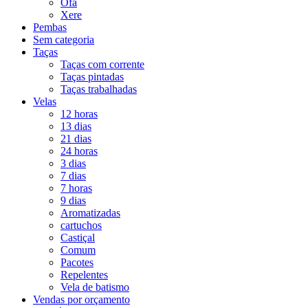
Ofá
Xere
Pembas
Sem categoria
Taças
Taças com corrente
Taças pintadas
Taças trabalhadas
Velas
12 horas
13 dias
21 dias
24 horas
3 dias
7 dias
7 horas
9 dias
Aromatizadas
cartuchos
Castiçal
Comum
Pacotes
Repelentes
Vela de batismo
Vendas por orçamento