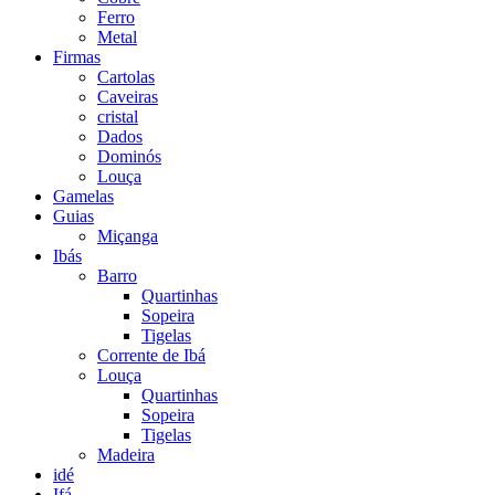
Ferro
Metal
Firmas
Cartolas
Caveiras
cristal
Dados
Dominós
Louça
Gamelas
Guias
Miçanga
Ibás
Barro
Quartinhas
Sopeira
Tigelas
Corrente de Ibá
Louça
Quartinhas
Sopeira
Tigelas
Madeira
idé
Ifá