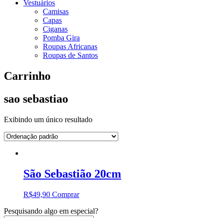
Vestuários
Camisas
Capas
Ciganas
Pomba Gira
Roupas Africanas
Roupas de Santos
Carrinho
sao sebastiao
Exibindo um único resultado
São Sebastião 20cm
R$
49,90
Comprar
Pesquisando algo em especial?