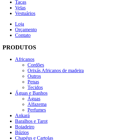
Taças
Velas
Vestuários
Loja
Orçamento
Contato
PRODUTOS
Africanos
Cordões
Orixás Africanos de madeira
Outros
Penas
Tecidos
Águas e Banhos
Águas
Alfazema
Perfumes
Ankará
Baralhos e Tarot
Boiadeiro
Búzios
Chapéus e Cartolas