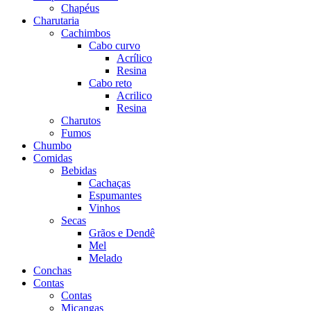
Chapéus
Charutaria
Cachimbos
Cabo curvo
Acrílico
Resina
Cabo reto
Acrilico
Resina
Charutos
Fumos
Chumbo
Comidas
Bebidas
Cachaças
Espumantes
Vinhos
Secas
Grãos e Dendê
Mel
Melado
Conchas
Contas
Contas
Miçangas