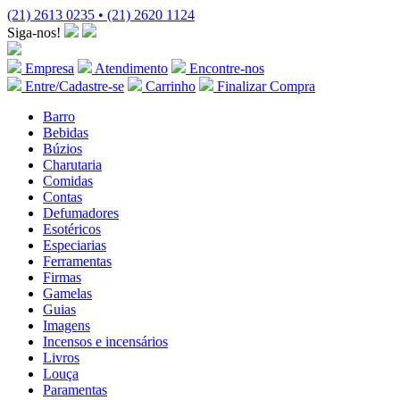
(21) 2613 0235 • (21) 2620 1124
Siga-nos!
Empresa
Atendimento
Encontre-nos
Entre/Cadastre-se
Carrinho
Finalizar Compra
Barro
Bebidas
Búzios
Charutaria
Comidas
Contas
Defumadores
Esotéricos
Especiarias
Ferramentas
Firmas
Gamelas
Guias
Imagens
Incensos e incensários
Livros
Louça
Paramentas