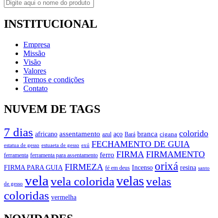
INSTITUCIONAL
Empresa
Missão
Visão
Valores
Termos e condições
Contato
NUVEM DE TAGS
7 dias
colorido
branca
assentamento
aço
africano
azul
cigana
Bará
FECHAMENTO DE GUIA
estatua de gesso
exú
estuaeta de gesso
FIRMA
FIRMAMENTO
ferro
ferramenta
ferramenta para assentamento
orixá
FIRMEZA
FIRMA PARA GUIA
Incenso
resina
fé em deus
santo
vela
velas
vela colorida
velas
de gesso
coloridas
vermelha