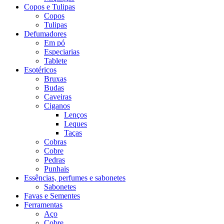
Copos e Tulipas
Copos
Tulipas
Defumadores
Em pó
Especiarias
Tablete
Esotéricos
Bruxas
Budas
Caveiras
Ciganos
Lenços
Leques
Taças
Cobras
Cobre
Pedras
Punhais
Essências, perfumes e sabonetes
Sabonetes
Favas e Sementes
Ferramentas
Aço
Cobre