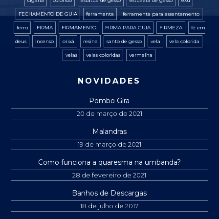
cigana
colorido
estatua de gesso
estuaeta de gesso
exú
FECHAMENTO DE GUIA
ferramenta
ferramenta para assentamento
ferro
FIRMA
FIRMAMENTO
FIRMA PARA GUIA
FIRMEZA
fé em
deus
Incenso
orixá
resina
santo de gesso
vela
vela colorida
velas
velas coloridas
vermelha
NOVIDADES
Pombo Gira
20 de março de 2021
Malandras
19 de março de 2021
Como funciona a quaresma na umbanda?
28 de fevereiro de 2021
Banhos de Descargas
18 de julho de 2017