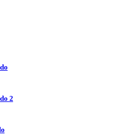
ado
do 2
do