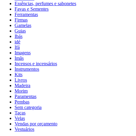
Essências, perfumes e sabonetes
Favas e Sementes
Ferramentas
Firmas
Gamelas
Guias
Ibás
idé
Ifá
Imagens
Imãs
Incensos e incensários
Instrumentos
Kits
Livros
Madeira
Morim
Paramentas
Pembas
Sem categoria
Taças
Velas
Vendas por orçamento
Vestuários