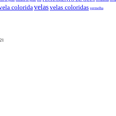
atua de gesso
exú
ferramenta
ferr
estuaeta de gesso
velas
vela colorida
velas coloridas
vermelha
021