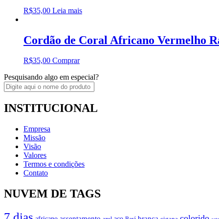
R$
35,00
Leia mais
Cordão de Coral Africano Vermelho R
R$
35,00
Comprar
Pesquisando algo em especial?
INSTITUCIONAL
Empresa
Missão
Visão
Valores
Termos e condições
Contato
NUVEM DE TAGS
7 dias
colorido
branca
assentamento
aço
africano