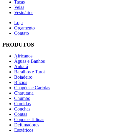
Taças
Velas
Vestuários
Loja
Orçamento
Contato
PRODUTOS
Africanos
Águas e Banhos
Ankará
Baralhos e Tarot
Boiadeiro
Búzios
Chapéus e Cartolas
Charutaria
Chumbo
Comidas
Conchas
Contas
Copos e Tulipas
Defumadores
Esotéricos