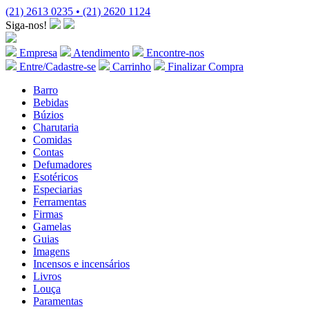
(21) 2613 0235 • (21) 2620 1124
Siga-nos!
Empresa
Atendimento
Encontre-nos
Entre/Cadastre-se
Carrinho
Finalizar Compra
Barro
Bebidas
Búzios
Charutaria
Comidas
Contas
Defumadores
Esotéricos
Especiarias
Ferramentas
Firmas
Gamelas
Guias
Imagens
Incensos e incensários
Livros
Louça
Paramentas