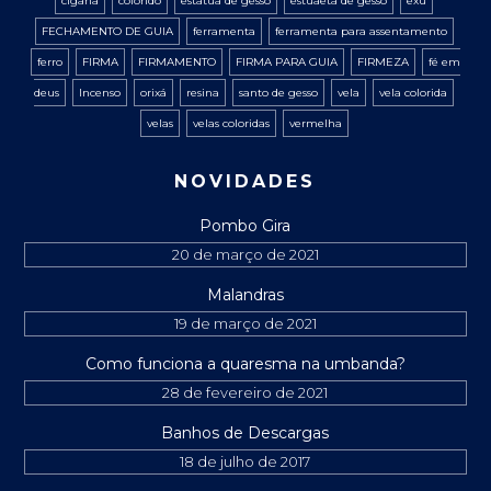
cigana
colorido
estatua de gesso
estuaeta de gesso
exú
FECHAMENTO DE GUIA
ferramenta
ferramenta para assentamento
ferro
FIRMA
FIRMAMENTO
FIRMA PARA GUIA
FIRMEZA
fé em
deus
Incenso
orixá
resina
santo de gesso
vela
vela colorida
velas
velas coloridas
vermelha
NOVIDADES
Pombo Gira
20 de março de 2021
Malandras
19 de março de 2021
Como funciona a quaresma na umbanda?
28 de fevereiro de 2021
Banhos de Descargas
18 de julho de 2017