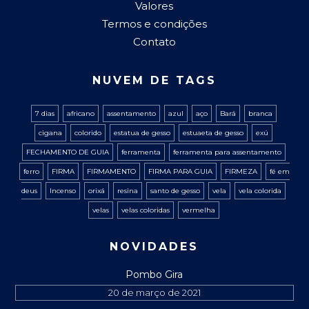
Valores
Termos e condições
Contato
NUVEM DE TAGS
7 dias
africano
assentamento
azul
aço
Bará
branca
cigana
colorido
estatua de gesso
estuaeta de gesso
exú
FECHAMENTO DE GUIA
ferramenta
ferramenta para assentamento
ferro
FIRMA
FIRMAMENTO
FIRMA PARA GUIA
FIRMEZA
fé em
deus
Incenso
orixá
resina
santo de gesso
vela
vela colorida
velas
velas coloridas
vermelha
NOVIDADES
Pombo Gira
20 de março de 2021