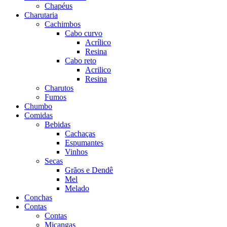
Chapéus
Charutaria
Cachimbos
Cabo curvo
Acrílico
Resina
Cabo reto
Acrilico
Resina
Charutos
Fumos
Chumbo
Comidas
Bebidas
Cachaças
Espumantes
Vinhos
Secas
Grãos e Dendê
Mel
Melado
Conchas
Contas
Contas
Miçangas