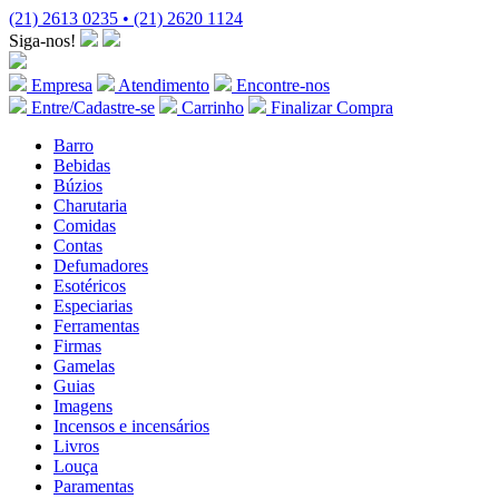
(21) 2613 0235 • (21) 2620 1124
Siga-nos!
Empresa
Atendimento
Encontre-nos
Entre/Cadastre-se
Carrinho
Finalizar Compra
Barro
Bebidas
Búzios
Charutaria
Comidas
Contas
Defumadores
Esotéricos
Especiarias
Ferramentas
Firmas
Gamelas
Guias
Imagens
Incensos e incensários
Livros
Louça
Paramentas