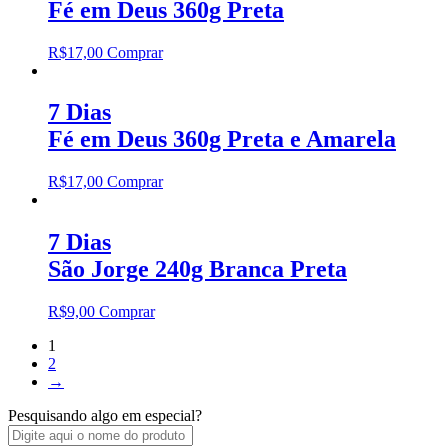
Fé em Deus 360g Preta
R$
17,00
Comprar
7 Dias
Fé em Deus 360g Preta e Amarela
R$
17,00
Comprar
7 Dias
São Jorge 240g Branca Preta
R$
9,00
Comprar
1
2
→
Pesquisando algo em especial?