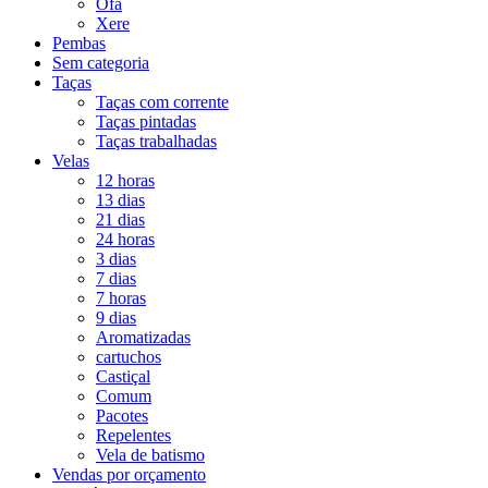
Ofá
Xere
Pembas
Sem categoria
Taças
Taças com corrente
Taças pintadas
Taças trabalhadas
Velas
12 horas
13 dias
21 dias
24 horas
3 dias
7 dias
7 horas
9 dias
Aromatizadas
cartuchos
Castiçal
Comum
Pacotes
Repelentes
Vela de batismo
Vendas por orçamento