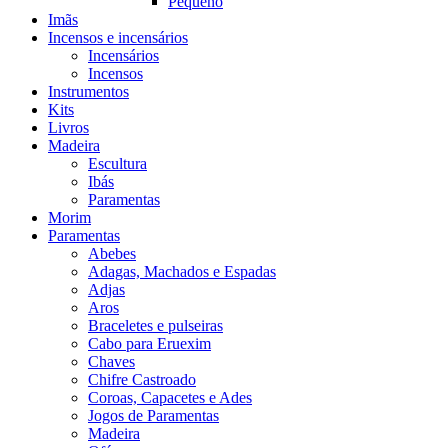
Pequeno
Imãs
Incensos e incensários
Incensários
Incensos
Instrumentos
Kits
Livros
Madeira
Escultura
Ibás
Paramentas
Morim
Paramentas
Abebes
Adagas, Machados e Espadas
Adjas
Aros
Braceletes e pulseiras
Cabo para Eruexim
Chaves
Chifre Castroado
Coroas, Capacetes e Ades
Jogos de Paramentas
Madeira