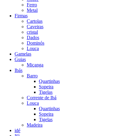
Ferro
Metal
Firmas
Cartolas
Caveiras
cristal
Dados
Dominós
Louça
Gamelas
Guias
Miçanga
Ibás
Barro
Quartinhas
Sopeira
Tigelas
Corrente de Ibá
Louça
Quartinhas
Sopeira
Tigelas
Madeira
idé
Ifá