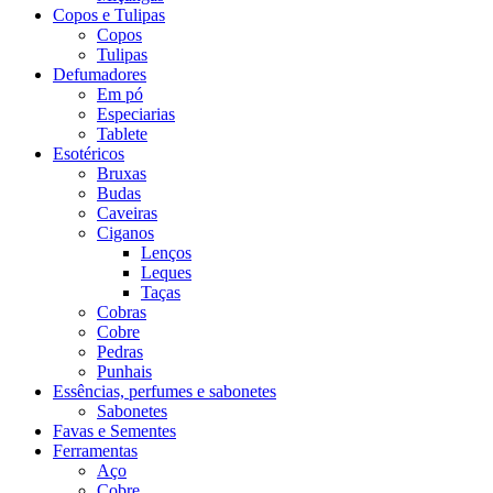
Copos e Tulipas
Copos
Tulipas
Defumadores
Em pó
Especiarias
Tablete
Esotéricos
Bruxas
Budas
Caveiras
Ciganos
Lenços
Leques
Taças
Cobras
Cobre
Pedras
Punhais
Essências, perfumes e sabonetes
Sabonetes
Favas e Sementes
Ferramentas
Aço
Cobre