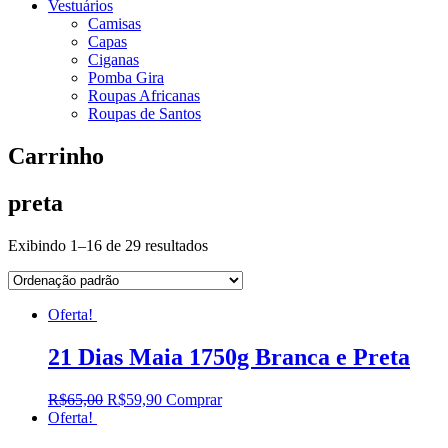
Vestuários
Camisas
Capas
Ciganas
Pomba Gira
Roupas Africanas
Roupas de Santos
Carrinho
preta
Exibindo 1–16 de 29 resultados
Oferta!
21 Dias Maia 1750g Branca e Preta
R$
65,00
R$
59,90
Comprar
Oferta!