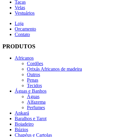
Taças
Velas
Vestuários
Loja
Orçamento
Contato
PRODUTOS
Africanos
Cordões
Orixás Africanos de madeira
Outros
Penas
Tecidos
Águas e Banhos
Águas
Alfazema
Perfumes
Ankará
Baralhos e Tarot
Boiadeiro
Búzios
Chapéus e Cartolas