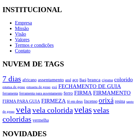
INSTITUCIONAL
Empresa
Missão
Visão
Valores
Termos e condições
Contato
NUVEM DE TAGS
7 dias
colorido
branca
assentamento
aço
africano
azul
cigana
Bará
FECHAMENTO DE GUIA
estatua de gesso
exú
estuaeta de gesso
FIRMA
FIRMAMENTO
ferro
ferramenta
ferramenta para assentamento
orixá
FIRMEZA
FIRMA PARA GUIA
Incenso
resina
fé em deus
santo
vela
velas
vela colorida
velas
de gesso
coloridas
vermelha
NOVIDADES