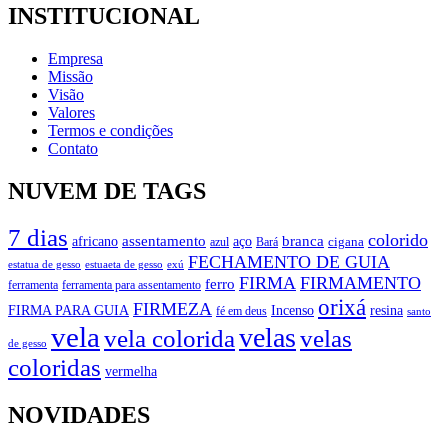
INSTITUCIONAL
Empresa
Missão
Visão
Valores
Termos e condições
Contato
NUVEM DE TAGS
7 dias
colorido
branca
assentamento
aço
africano
azul
cigana
Bará
FECHAMENTO DE GUIA
estatua de gesso
exú
estuaeta de gesso
FIRMA
FIRMAMENTO
ferro
ferramenta
ferramenta para assentamento
orixá
FIRMEZA
FIRMA PARA GUIA
Incenso
resina
fé em deus
santo
vela
velas
vela colorida
velas
de gesso
coloridas
vermelha
NOVIDADES