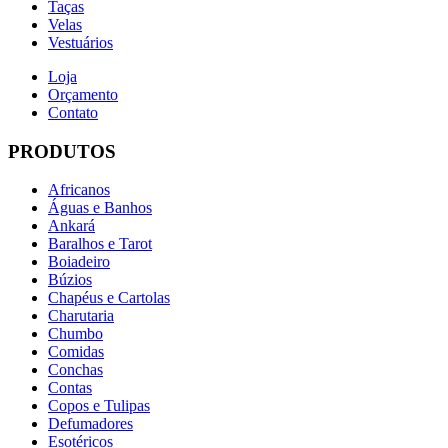
Taças
Velas
Vestuários
Loja
Orçamento
Contato
PRODUTOS
Africanos
Águas e Banhos
Ankará
Baralhos e Tarot
Boiadeiro
Búzios
Chapéus e Cartolas
Charutaria
Chumbo
Comidas
Conchas
Contas
Copos e Tulipas
Defumadores
Esotéricos