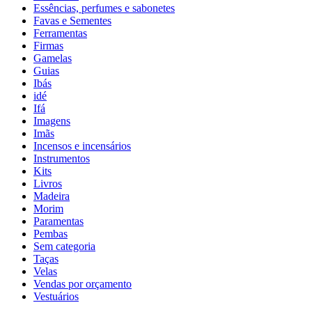
Essências, perfumes e sabonetes
Favas e Sementes
Ferramentas
Firmas
Gamelas
Guias
Ibás
idé
Ifá
Imagens
Imãs
Incensos e incensários
Instrumentos
Kits
Livros
Madeira
Morim
Paramentas
Pembas
Sem categoria
Taças
Velas
Vendas por orçamento
Vestuários