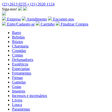
(21) 2613 0235 • (21) 2620 1124
Siga-nos!
Empresa
Atendimento
Encontre-nos
Entre/Cadastre-se
Carrinho
Finalizar Compra
Barro
Bebidas
Búzios
Charutaria
Comidas
Contas
Defumadores
Esotéricos
Especiarias
Ferramentas
Firmas
Gamelas
Guias
Imagens
Incensos e incensários
Livros
Louça
Paramentas