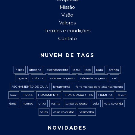
Missão
Visão
Valores
Termos e condições
Contato
NUVEM DE TAGS
7 dias
africano
assentamento
azul
aço
Bará
branca
cigana
colorido
estatua de gesso
estuaeta de gesso
exú
FECHAMENTO DE GUIA
ferramenta
ferramenta para assentamento
ferro
FIRMA
FIRMAMENTO
FIRMA PARA GUIA
FIRMEZA
fé em
deus
Incenso
orixá
resina
santo de gesso
vela
vela colorida
velas
velas coloridas
vermelha
NOVIDADES