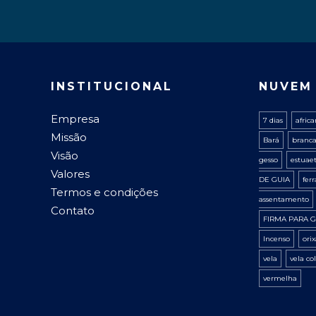
INSTITUCIONAL
NUVEM
Empresa
7 dias
afric
Missão
Bará
branc
Visão
gesso
estuae
Valores
DE GUIA
fer
Termos e condições
assentamento
Contato
FIRMA PARA G
Incenso
ori
vela
vela co
vermelha