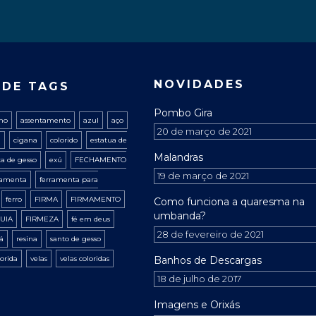
NOVIDADES
 DE TAGS
Pombo Gira
ano
assentamento
azul
aço
20 de março de 2021
a
cigana
colorido
estatua de
Malandras
ta de gesso
exú
FECHAMENTO
19 de março de 2021
ramenta
ferramenta para
ferro
FIRMA
FIRMAMENTO
Como funciona a quaresma na
umbanda?
UIA
FIRMEZA
fé em deus
28 de fevereiro de 2021
xá
resina
santo de gesso
lorida
velas
velas coloridas
Banhos de Descargas
18 de julho de 2017
Imagens e Orixás