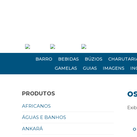
(21) 2613 0235 • (21) 2620 1124
Empresa
Atendimento
Encontre-nos
BARRO
BEBIDAS
BÚZIOS
CHARUTARI
GAMELAS
GUIAS
IMAGENS
IN
o
PRODUTOS
AFRICANOS
Exi
ÁGUAS E BANHOS
ANKARÁ
O