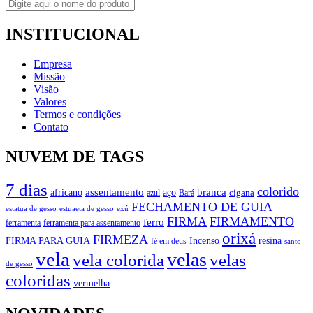
INSTITUCIONAL
Empresa
Missão
Visão
Valores
Termos e condições
Contato
NUVEM DE TAGS
7 dias
colorido
branca
assentamento
aço
africano
azul
cigana
Bará
FECHAMENTO DE GUIA
estatua de gesso
exú
estuaeta de gesso
FIRMA
FIRMAMENTO
ferro
ferramenta
ferramenta para assentamento
orixá
FIRMEZA
FIRMA PARA GUIA
Incenso
resina
fé em deus
santo
vela
velas
vela colorida
velas
de gesso
coloridas
vermelha