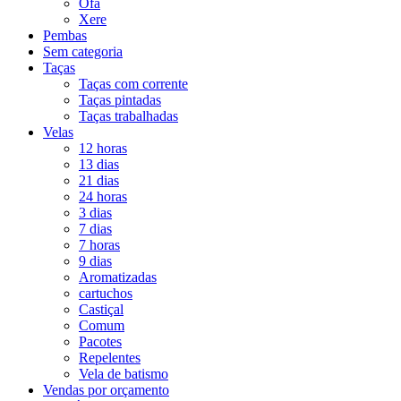
Ofá
Xere
Pembas
Sem categoria
Taças
Taças com corrente
Taças pintadas
Taças trabalhadas
Velas
12 horas
13 dias
21 dias
24 horas
3 dias
7 dias
7 horas
9 dias
Aromatizadas
cartuchos
Castiçal
Comum
Pacotes
Repelentes
Vela de batismo
Vendas por orçamento