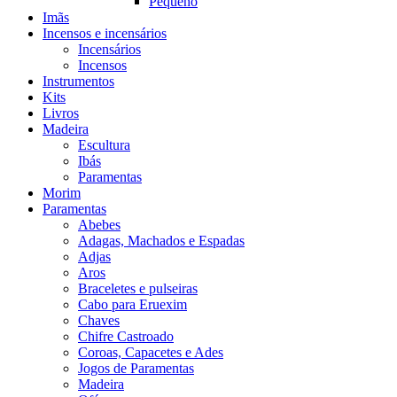
Pequeno
Imãs
Incensos e incensários
Incensários
Incensos
Instrumentos
Kits
Livros
Madeira
Escultura
Ibás
Paramentas
Morim
Paramentas
Abebes
Adagas, Machados e Espadas
Adjas
Aros
Braceletes e pulseiras
Cabo para Eruexim
Chaves
Chifre Castroado
Coroas, Capacetes e Ades
Jogos de Paramentas
Madeira