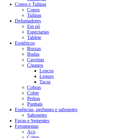
Copos e Tulipas
Copos
Tulipas
Defumadores
Em pó
Especiarias
Tablete
Esotéricos
Bruxas
Budas
Caveiras
Ciganos
Lenços
Leques
Taças
Cobras
Cobre
Pedras
Punhais
Essências, perfumes e sabonetes
Sabonetes
Favas e Sementes
Ferramentas
Aço
Cobre