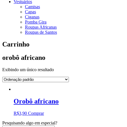
Vestuários
Camisas
Capas
Ciganas
Pomba Gira
Roupas Africanas
Roupas de Santos
Carrinho
orobô africano
Exibindo um único resultado
Orobô africano
R$
3,90
Comprar
Pesquisando algo em especial?