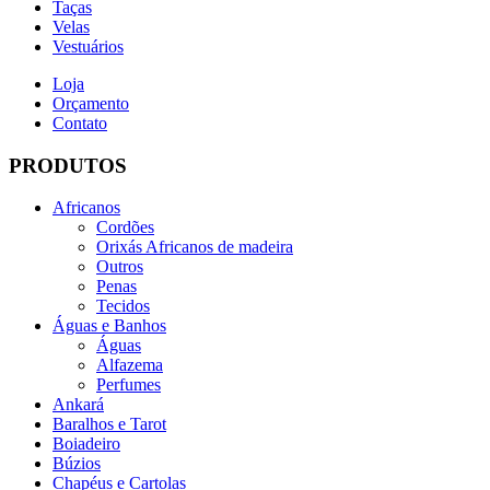
Taças
Velas
Vestuários
Loja
Orçamento
Contato
PRODUTOS
Africanos
Cordões
Orixás Africanos de madeira
Outros
Penas
Tecidos
Águas e Banhos
Águas
Alfazema
Perfumes
Ankará
Baralhos e Tarot
Boiadeiro
Búzios
Chapéus e Cartolas