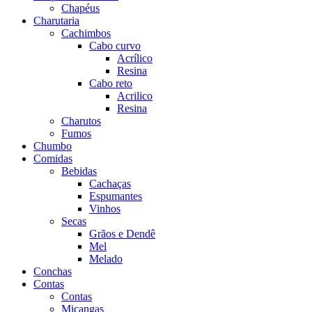
Chapéus
Charutaria
Cachimbos
Cabo curvo
Acrílico
Resina
Cabo reto
Acrilico
Resina
Charutos
Fumos
Chumbo
Comidas
Bebidas
Cachaças
Espumantes
Vinhos
Secas
Grãos e Dendê
Mel
Melado
Conchas
Contas
Contas
Miçangas