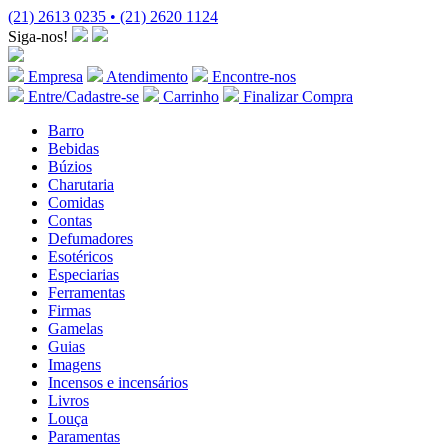
(21) 2613 0235 • (21) 2620 1124
Siga-nos!
Empresa
Atendimento
Encontre-nos
Entre/Cadastre-se
Carrinho
Finalizar Compra
Barro
Bebidas
Búzios
Charutaria
Comidas
Contas
Defumadores
Esotéricos
Especiarias
Ferramentas
Firmas
Gamelas
Guias
Imagens
Incensos e incensários
Livros
Louça
Paramentas