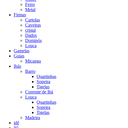
Ferro
Metal
Firmas
Cartolas
Caveiras
cristal
Dados
Dominós
Louça
Gamelas
Guias
Miçanga
Ibás
Barro
Quartinhas
Sopeira
Tigelas
Corrente de Ibá
Louça
Quartinhas
Sopeira
Tigelas
Madeira
idé
Ifá