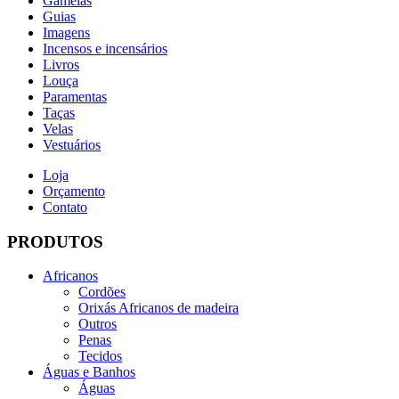
Gamelas
Guias
Imagens
Incensos e incensários
Livros
Louça
Paramentas
Taças
Velas
Vestuários
Loja
Orçamento
Contato
PRODUTOS
Africanos
Cordões
Orixás Africanos de madeira
Outros
Penas
Tecidos
Águas e Banhos
Águas