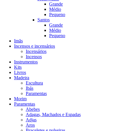
Grande
Médio
Pequeno
Santos
Grande
Médio
Pequeno
Imãs
Incensos e incensários
Incensários
Incensos
Instrumentos
Kits
Livros
Madeira
Escultura
Ibás
Paramentas
Morim
Paramentas
Abebes
Adagas, Machados e Espadas
Adjas
Aros
Braceletes e pulseiras