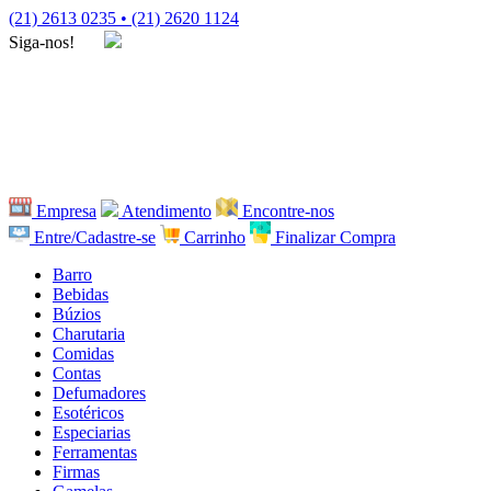
(21) 2613 0235 • (21) 2620 1124
Siga-nos!
Empresa
Atendimento
Encontre-nos
Entre/Cadastre-se
Carrinho
Finalizar Compra
Barro
Bebidas
Búzios
Charutaria
Comidas
Contas
Defumadores
Esotéricos
Especiarias
Ferramentas
Firmas