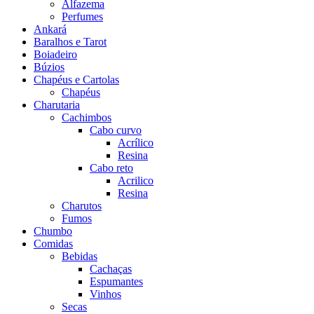
Alfazema
Perfumes
Ankará
Baralhos e Tarot
Boiadeiro
Búzios
Chapéus e Cartolas
Chapéus
Charutaria
Cachimbos
Cabo curvo
Acrílico
Resina
Cabo reto
Acrilico
Resina
Charutos
Fumos
Chumbo
Comidas
Bebidas
Cachaças
Espumantes
Vinhos
Secas