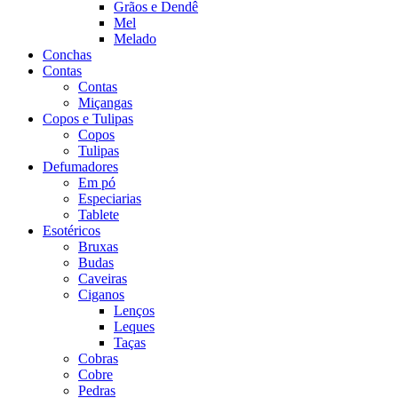
Grãos e Dendê
Mel
Melado
Conchas
Contas
Contas
Miçangas
Copos e Tulipas
Copos
Tulipas
Defumadores
Em pó
Especiarias
Tablete
Esotéricos
Bruxas
Budas
Caveiras
Ciganos
Lenços
Leques
Taças
Cobras
Cobre
Pedras