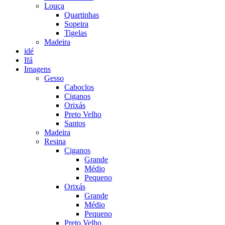
Louça
Quartinhas
Sopeira
Tigelas
Madeira
idé
Ifá
Imagens
Gesso
Caboclos
Ciganos
Orixás
Preto Velho
Santos
Madeira
Resina
Ciganos
Grande
Médio
Pequeno
Orixás
Grande
Médio
Pequeno
Preto Velho