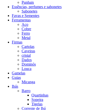
Punhais
Essências, perfumes e sabonetes
Sabonetes
Favas e Sementes
Ferramentas
Aço
Cobre
Ferro
Metal
Firmas
Cartolas
Caveiras
cristal
Dados
Dominós
Louça
Gamelas
Guias
Miçanga
Ibás
Barro
Quartinhas
Sopeira
Tigelas
Corrente de Ibá