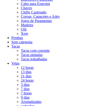
Cabo para Eruexim
Chaves
Chifre Castroado
Coroas, Capacetes e Ades
Jogos de Paramentas
Madeira
Ofá
Xere
Pembas
Sem categoria
Taças
Taças com corrente
Taças pintadas
Taças trabalhadas
Velas
12 horas
13 dias
21 dias
24 horas
3 dias
7 dias
7 horas
9 dias
Aromatizadas
cartuchos