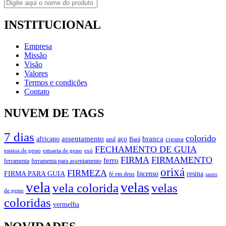
INSTITUCIONAL
Empresa
Missão
Visão
Valores
Termos e condições
Contato
NUVEM DE TAGS
7 dias
colorido
branca
assentamento
aço
africano
azul
cigana
Bará
FECHAMENTO DE GUIA
estatua de gesso
exú
estuaeta de gesso
FIRMA
FIRMAMENTO
ferro
ferramenta
ferramenta para assentamento
orixá
FIRMEZA
FIRMA PARA GUIA
Incenso
resina
fé em deus
santo
vela
velas
vela colorida
velas
de gesso
coloridas
vermelha