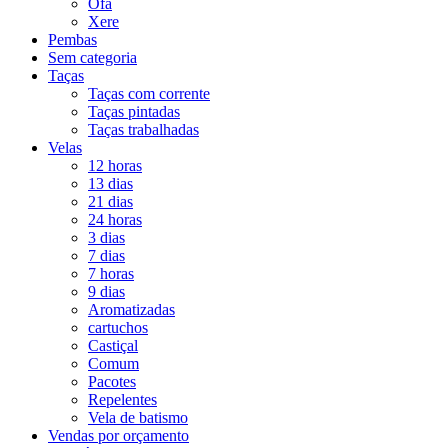
Ofá
Xere
Pembas
Sem categoria
Taças
Taças com corrente
Taças pintadas
Taças trabalhadas
Velas
12 horas
13 dias
21 dias
24 horas
3 dias
7 dias
7 horas
9 dias
Aromatizadas
cartuchos
Castiçal
Comum
Pacotes
Repelentes
Vela de batismo
Vendas por orçamento