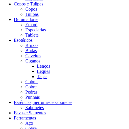
Copos e Tulipas
Copos
Tulipas
Defumadores
Em pó
Especiarias
Tablete
Esotéricos
Bruxas
Budas
Caveiras
Ciganos
Lenços
Leques
Taças
Cobras
Cobre
Pedras
Punhais
Essências, perfumes e sabonetes
Sabonetes
Favas e Sementes
Ferramentas
Aço
Cobre