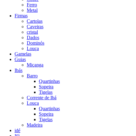
Ferro
Metal
Firmas
Cartolas
Caveiras
cristal
Dados
Dominós
Louça
Gamelas
Guias
Miçanga
Ibás
Barro
Quartinhas
Sopeira
Tigelas
Corrente de Ibá
Louça
Quartinhas
Sopeira
Tigelas
Madeira
idé
Ifá