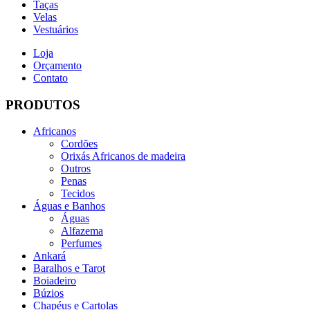
Taças
Velas
Vestuários
Loja
Orçamento
Contato
PRODUTOS
Africanos
Cordões
Orixás Africanos de madeira
Outros
Penas
Tecidos
Águas e Banhos
Águas
Alfazema
Perfumes
Ankará
Baralhos e Tarot
Boiadeiro
Búzios
Chapéus e Cartolas