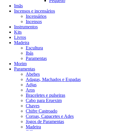
Pequeno
Imãs
Incensos e incensários
Incensários
Incensos
Instrumentos
Kits
Livros
Madeira
Escultura
Ibás
Paramentas
Morim
Paramentas
Abebes
Adagas, Machados e Espadas
Adjas
Aros
Braceletes e pulseiras
Cabo para Eruexim
Chaves
Chifre Castroado
Coroas, Capacetes e Ades
Jogos de Paramentas
Madeira