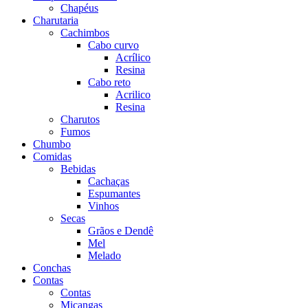
Chapéus
Charutaria
Cachimbos
Cabo curvo
Acrílico
Resina
Cabo reto
Acrilico
Resina
Charutos
Fumos
Chumbo
Comidas
Bebidas
Cachaças
Espumantes
Vinhos
Secas
Grãos e Dendê
Mel
Melado
Conchas
Contas
Contas
Miçangas