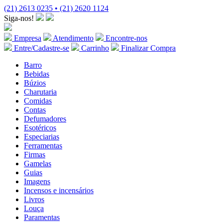
(21) 2613 0235 • (21) 2620 1124
Siga-nos!
Empresa
Atendimento
Encontre-nos
Entre/Cadastre-se
Carrinho
Finalizar Compra
Barro
Bebidas
Búzios
Charutaria
Comidas
Contas
Defumadores
Esotéricos
Especiarias
Ferramentas
Firmas
Gamelas
Guias
Imagens
Incensos e incensários
Livros
Louça
Paramentas