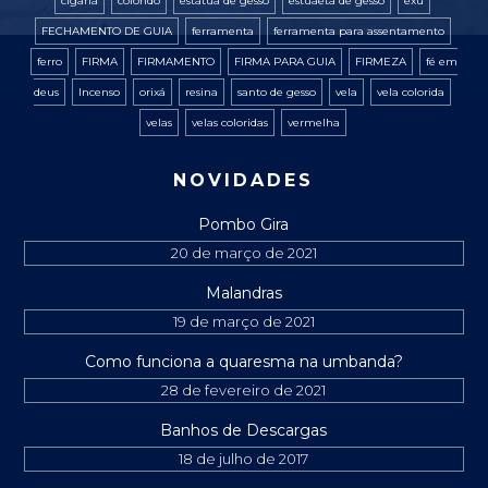
cigana
colorido
estatua de gesso
estuaeta de gesso
exú
FECHAMENTO DE GUIA
ferramenta
ferramenta para assentamento
ferro
FIRMA
FIRMAMENTO
FIRMA PARA GUIA
FIRMEZA
fé em
deus
Incenso
orixá
resina
santo de gesso
vela
vela colorida
velas
velas coloridas
vermelha
NOVIDADES
Pombo Gira
20 de março de 2021
Malandras
19 de março de 2021
Como funciona a quaresma na umbanda?
28 de fevereiro de 2021
Banhos de Descargas
18 de julho de 2017