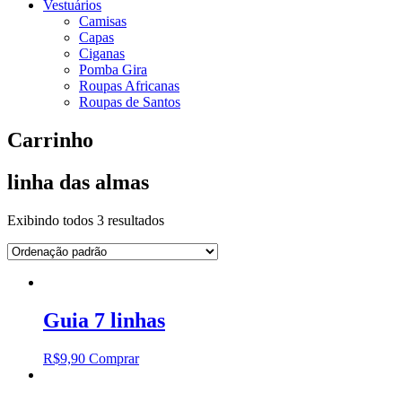
Vestuários
Camisas
Capas
Ciganas
Pomba Gira
Roupas Africanas
Roupas de Santos
Carrinho
linha das almas
Exibindo todos 3 resultados
Guia 7 linhas
R$
9,90
Comprar