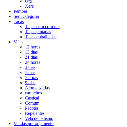
Ofá
Xere
Pembas
Sem categoria
Taças
Taças com corrente
Taças pintadas
Taças trabalhadas
Velas
12 horas
13 dias
21 dias
24 horas
3 dias
7 dias
7 horas
9 dias
Aromatizadas
cartuchos
Castiçal
Comum
Pacotes
Repelentes
Vela de batismo
Vendas por orçamento