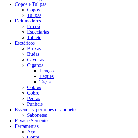
Copos e Tulipas
Copos
Tulipas
Defumadores
Em pó
Especiarias
Tablete
Esotéricos
Bruxas
Budas
Caveiras
Ciganos
Lenços
Leques
Taças
Cobras
Cobre
Pedras
Punhais
Essências, perfumes e sabonetes
Sabonetes
Favas e Sementes
Ferramentas
Aço
Cobre