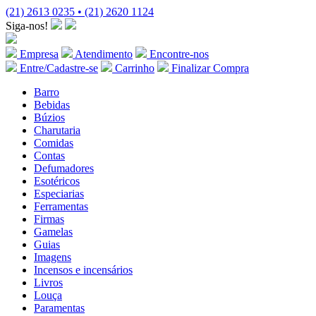
(21) 2613 0235 • (21) 2620 1124
Siga-nos!
Empresa
Atendimento
Encontre-nos
Entre/Cadastre-se
Carrinho
Finalizar Compra
Barro
Bebidas
Búzios
Charutaria
Comidas
Contas
Defumadores
Esotéricos
Especiarias
Ferramentas
Firmas
Gamelas
Guias
Imagens
Incensos e incensários
Livros
Louça
Paramentas