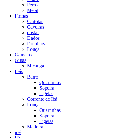
Ferro
Metal
Firmas
Cartolas
Caveiras
cristal
Dados
Dominós
Louça
Gamelas
Guias
Miçanga
Ibás
Barro
Quartinhas
Sopeira
Tigelas
Corrente de Ibá
Louça
Quartinhas
Sopeira
Tigelas
Madeira
idé
Ifá