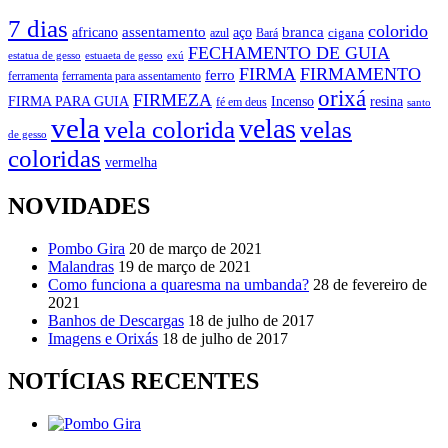
7 dias
colorido
branca
assentamento
aço
africano
azul
cigana
Bará
FECHAMENTO DE GUIA
estatua de gesso
exú
estuaeta de gesso
FIRMA
FIRMAMENTO
ferro
ferramenta
ferramenta para assentamento
orixá
FIRMEZA
FIRMA PARA GUIA
Incenso
resina
fé em deus
santo
vela
velas
vela colorida
velas
de gesso
coloridas
vermelha
NOVIDADES
Pombo Gira
20 de março de 2021
Malandras
19 de março de 2021
Como funciona a quaresma na umbanda?
28 de fevereiro de
2021
Banhos de Descargas
18 de julho de 2017
Imagens e Orixás
18 de julho de 2017
NOTÍCIAS RECENTES