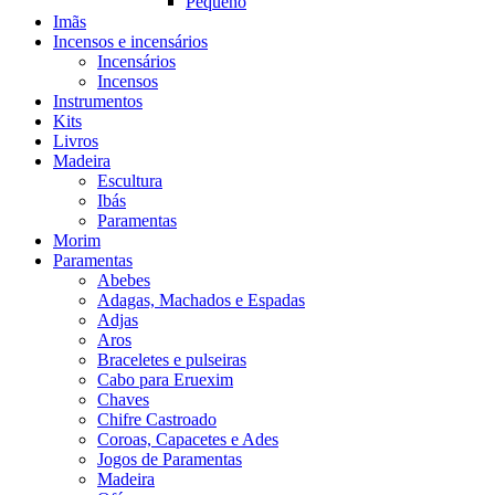
Pequeno
Imãs
Incensos e incensários
Incensários
Incensos
Instrumentos
Kits
Livros
Madeira
Escultura
Ibás
Paramentas
Morim
Paramentas
Abebes
Adagas, Machados e Espadas
Adjas
Aros
Braceletes e pulseiras
Cabo para Eruexim
Chaves
Chifre Castroado
Coroas, Capacetes e Ades
Jogos de Paramentas
Madeira