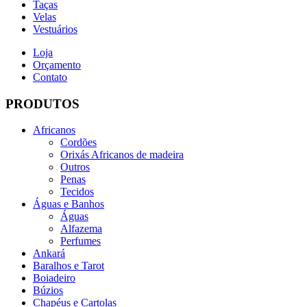
Taças
Velas
Vestuários
Loja
Orçamento
Contato
PRODUTOS
Africanos
Cordões
Orixás Africanos de madeira
Outros
Penas
Tecidos
Águas e Banhos
Águas
Alfazema
Perfumes
Ankará
Baralhos e Tarot
Boiadeiro
Búzios
Chapéus e Cartolas