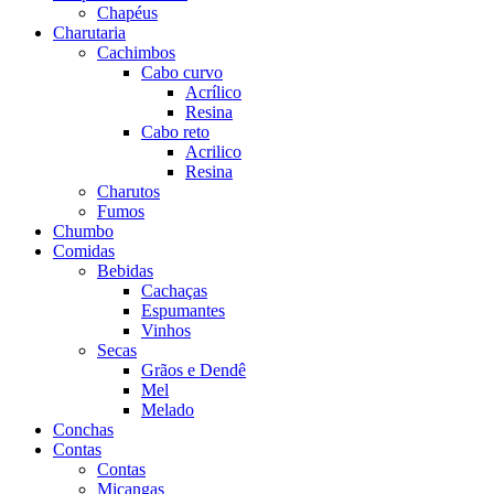
Chapéus
Charutaria
Cachimbos
Cabo curvo
Acrílico
Resina
Cabo reto
Acrilico
Resina
Charutos
Fumos
Chumbo
Comidas
Bebidas
Cachaças
Espumantes
Vinhos
Secas
Grãos e Dendê
Mel
Melado
Conchas
Contas
Contas
Miçangas