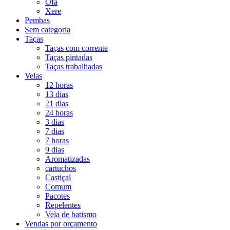
Ofá
Xere
Pembas
Sem categoria
Taças
Taças com corrente
Taças pintadas
Taças trabalhadas
Velas
12 horas
13 dias
21 dias
24 horas
3 dias
7 dias
7 horas
9 dias
Aromatizadas
cartuchos
Castiçal
Comum
Pacotes
Repelentes
Vela de batismo
Vendas por orçamento