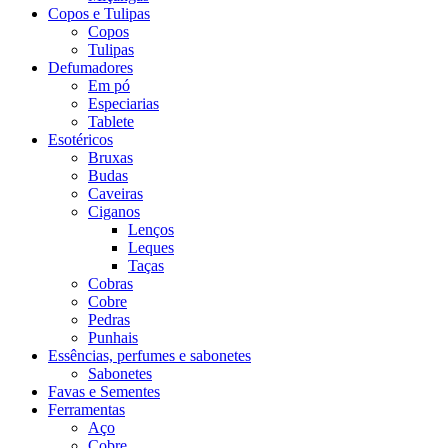
Copos e Tulipas
Copos
Tulipas
Defumadores
Em pó
Especiarias
Tablete
Esotéricos
Bruxas
Budas
Caveiras
Ciganos
Lenços
Leques
Taças
Cobras
Cobre
Pedras
Punhais
Essências, perfumes e sabonetes
Sabonetes
Favas e Sementes
Ferramentas
Aço
Cobre