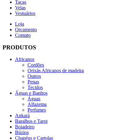
Taças
Velas
Vestuários
Loja
Orçamento
Contato
PRODUTOS
Africanos
Cordões
Orixás Africanos de madeira
Outros
Penas
Tecidos
Águas e Banhos
Águas
Alfazema
Perfumes
Ankará
Baralhos e Tarot
Boiadeiro
Búzios
Chapéus e Cartolas