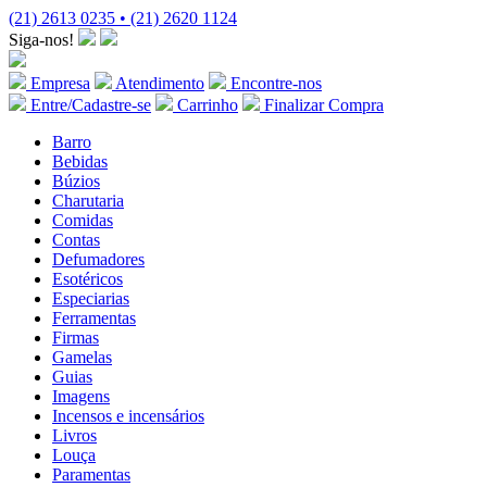
(21) 2613 0235 • (21) 2620 1124
Siga-nos!
Empresa
Atendimento
Encontre-nos
Entre/Cadastre-se
Carrinho
Finalizar Compra
Barro
Bebidas
Búzios
Charutaria
Comidas
Contas
Defumadores
Esotéricos
Especiarias
Ferramentas
Firmas
Gamelas
Guias
Imagens
Incensos e incensários
Livros
Louça
Paramentas