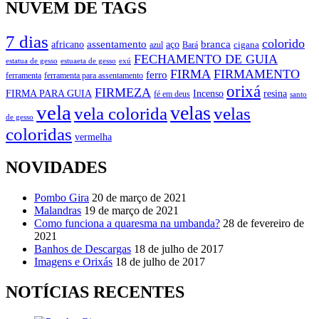
NUVEM DE TAGS
7 dias
colorido
branca
assentamento
aço
africano
azul
cigana
Bará
FECHAMENTO DE GUIA
estatua de gesso
exú
estuaeta de gesso
FIRMA
FIRMAMENTO
ferro
ferramenta
ferramenta para assentamento
orixá
FIRMEZA
FIRMA PARA GUIA
Incenso
resina
fé em deus
santo
vela
velas
vela colorida
velas
de gesso
coloridas
vermelha
NOVIDADES
Pombo Gira
20 de março de 2021
Malandras
19 de março de 2021
Como funciona a quaresma na umbanda?
28 de fevereiro de
2021
Banhos de Descargas
18 de julho de 2017
Imagens e Orixás
18 de julho de 2017
NOTÍCIAS RECENTES