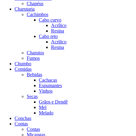
Chapéus
Charutaria
Cachimbos
Cabo curvo
Acrílico
Resina
Cabo reto
Acrilico
Resina
Charutos
Fumos
Chumbo
Comidas
Bebidas
Cachaças
Espumantes
Vinhos
Secas
Grãos e Dendê
Mel
Melado
Conchas
Contas
Contas
Miçangas