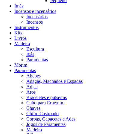
Pequeno
Imãs
Incensos e incensários
Incensários
Incensos
Instrumentos
Kits
Livros
Madeira
Escultura
Ibás
Paramentas
Morim
Paramentas
Abebes
Adagas, Machados e Espadas
Adjas
Aros
Braceletes e pulseiras
Cabo para Eruexim
Chaves
Chifre Castroado
Coroas, Capacetes e Ades
Jogos de Paramentas
Madeira