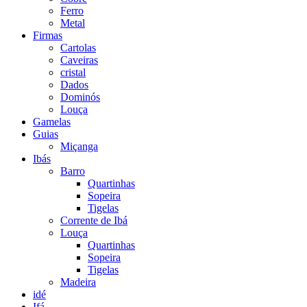
Ferro
Metal
Firmas
Cartolas
Caveiras
cristal
Dados
Dominós
Louça
Gamelas
Guias
Miçanga
Ibás
Barro
Quartinhas
Sopeira
Tigelas
Corrente de Ibá
Louça
Quartinhas
Sopeira
Tigelas
Madeira
idé
Ifá