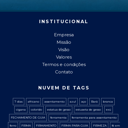
INSTITUCIONAL
Empresa
Missão
Visão
Valores
Termos e condições
Contato
NUVEM DE TAGS
7 dias
africano
assentamento
azul
aço
Bará
branca
cigana
colorido
estatua de gesso
estuaeta de gesso
exú
FECHAMENTO DE GUIA
ferramenta
ferramenta para assentamento
ferro
FIRMA
FIRMAMENTO
FIRMA PARA GUIA
FIRMEZA
fé em