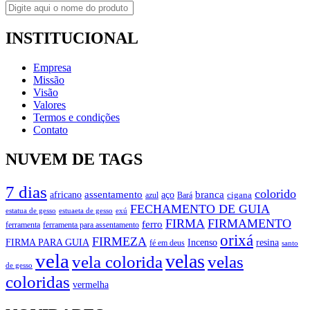
INSTITUCIONAL
Empresa
Missão
Visão
Valores
Termos e condições
Contato
NUVEM DE TAGS
7 dias
colorido
branca
assentamento
aço
africano
azul
cigana
Bará
FECHAMENTO DE GUIA
estatua de gesso
exú
estuaeta de gesso
FIRMA
FIRMAMENTO
ferro
ferramenta
ferramenta para assentamento
orixá
FIRMEZA
FIRMA PARA GUIA
Incenso
resina
fé em deus
santo
vela
velas
vela colorida
velas
de gesso
coloridas
vermelha