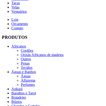
Taças
Velas
Vestuários
Loja
Orçamento
Contato
PRODUTOS
Africanos
Cordões
Orixás Africanos de madeira
Outros
Penas
Tecidos
Águas e Banhos
Águas
Alfazema
Perfumes
Ankará
Baralhos e Tarot
Boiadeiro
Búzios
Chapéus e Cartolas