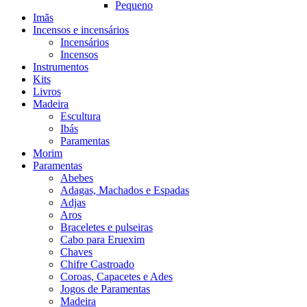
Pequeno
Imãs
Incensos e incensários
Incensários
Incensos
Instrumentos
Kits
Livros
Madeira
Escultura
Ibás
Paramentas
Morim
Paramentas
Abebes
Adagas, Machados e Espadas
Adjas
Aros
Braceletes e pulseiras
Cabo para Eruexim
Chaves
Chifre Castroado
Coroas, Capacetes e Ades
Jogos de Paramentas
Madeira