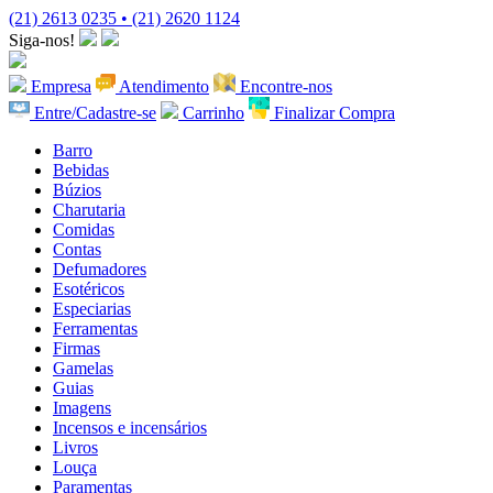
(21) 2613 0235 • (21) 2620 1124
Siga-nos!
Empresa
Atendimento
Encontre-nos
Entre/Cadastre-se
Carrinho
Finalizar Compra
Barro
Bebidas
Búzios
Charutaria
Comidas
Contas
Defumadores
Esotéricos
Especiarias
Ferramentas
Firmas
Gamelas
Guias
Imagens
Incensos e incensários
Livros
Louça
Paramentas