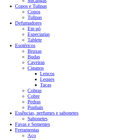
Miçangas
Copos e Tulipas
Copos
Tulipas
Defumadores
Em pó
Especiarias
Tablete
Esotéricos
Bruxas
Budas
Caveiras
Ciganos
Lenços
Leques
Taças
Cobras
Cobre
Pedras
Punhais
Essências, perfumes e sabonetes
Sabonetes
Favas e Sementes
Ferramentas
Aço