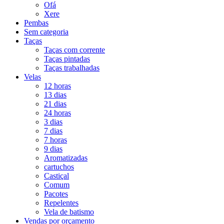
Ofá
Xere
Pembas
Sem categoria
Taças
Taças com corrente
Taças pintadas
Taças trabalhadas
Velas
12 horas
13 dias
21 dias
24 horas
3 dias
7 dias
7 horas
9 dias
Aromatizadas
cartuchos
Castiçal
Comum
Pacotes
Repelentes
Vela de batismo
Vendas por orçamento