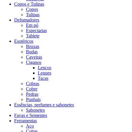
Copos e Tulipas
Copos
Tulipas
Defumadores
Em pó
Especiarias
Tablete
Esotéricos
Bruxas
Budas
Caveiras
Ciganos
Lenços
Leques
Taças
Cobras
Cobre
Pedras
Punhais
Essências, perfumes e sabonetes
Sabonetes
Favas e Sementes
Ferramentas
Aço
Cobre