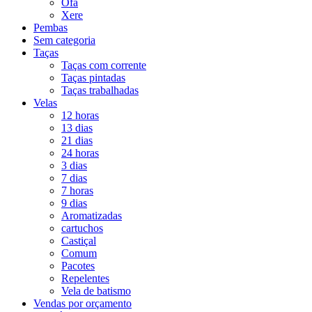
Ofá
Xere
Pembas
Sem categoria
Taças
Taças com corrente
Taças pintadas
Taças trabalhadas
Velas
12 horas
13 dias
21 dias
24 horas
3 dias
7 dias
7 horas
9 dias
Aromatizadas
cartuchos
Castiçal
Comum
Pacotes
Repelentes
Vela de batismo
Vendas por orçamento