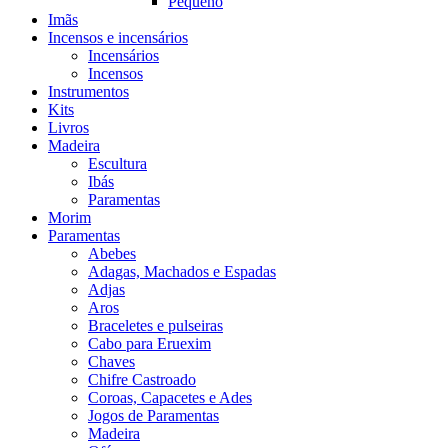
Pequeno
Imãs
Incensos e incensários
Incensários
Incensos
Instrumentos
Kits
Livros
Madeira
Escultura
Ibás
Paramentas
Morim
Paramentas
Abebes
Adagas, Machados e Espadas
Adjas
Aros
Braceletes e pulseiras
Cabo para Eruexim
Chaves
Chifre Castroado
Coroas, Capacetes e Ades
Jogos de Paramentas
Madeira