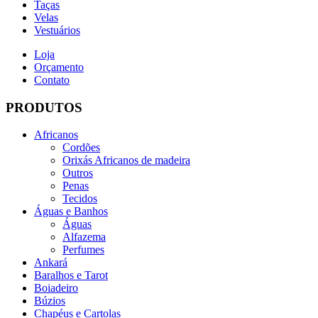
Taças
Velas
Vestuários
Loja
Orçamento
Contato
PRODUTOS
Africanos
Cordões
Orixás Africanos de madeira
Outros
Penas
Tecidos
Águas e Banhos
Águas
Alfazema
Perfumes
Ankará
Baralhos e Tarot
Boiadeiro
Búzios
Chapéus e Cartolas