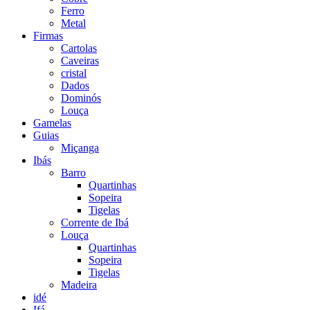
Ferro
Metal
Firmas
Cartolas
Caveiras
cristal
Dados
Dominós
Louça
Gamelas
Guias
Miçanga
Ibás
Barro
Quartinhas
Sopeira
Tigelas
Corrente de Ibá
Louça
Quartinhas
Sopeira
Tigelas
Madeira
idé
Ifá