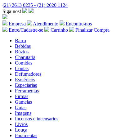
(21) 2613 0235 • (21) 2620 1124
Siga-nos!
Empresa
Atendimento
Encontre-nos
Entre/Cadastre-se
Carrinho
Finalizar Compra
Barro
Bebidas
Búzios
Charutaria
Comidas
Contas
Defumadores
Esotéricos
Especiarias
Ferramentas
Firmas
Gamelas
Guias
Imagens
Incensos e incensários
Livros
Louça
Paramentas