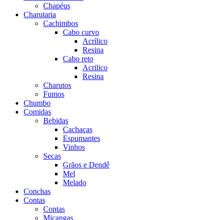
Chapéus
Charutaria
Cachimbos
Cabo curvo
Acrílico
Resina
Cabo reto
Acrilico
Resina
Charutos
Fumos
Chumbo
Comidas
Bebidas
Cachaças
Espumantes
Vinhos
Secas
Grãos e Dendê
Mel
Melado
Conchas
Contas
Contas
Miçangas