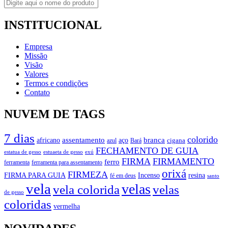
INSTITUCIONAL
Empresa
Missão
Visão
Valores
Termos e condições
Contato
NUVEM DE TAGS
7 dias
colorido
branca
assentamento
aço
africano
azul
cigana
Bará
FECHAMENTO DE GUIA
estatua de gesso
exú
estuaeta de gesso
FIRMA
FIRMAMENTO
ferro
ferramenta
ferramenta para assentamento
orixá
FIRMEZA
FIRMA PARA GUIA
Incenso
resina
fé em deus
santo
vela
velas
vela colorida
velas
de gesso
coloridas
vermelha