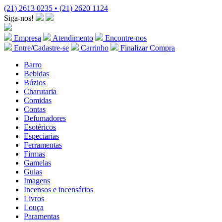
(21) 2613 0235 • (21) 2620 1124
Siga-nos!
Empresa
Atendimento
Encontre-nos
Entre/Cadastre-se
Carrinho
Finalizar Compra
Barro
Bebidas
Búzios
Charutaria
Comidas
Contas
Defumadores
Esotéricos
Especiarias
Ferramentas
Firmas
Gamelas
Guias
Imagens
Incensos e incensários
Livros
Louça
Paramentas