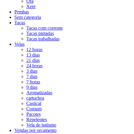
Ofá
Xere
Pembas
Sem categoria
Taças
Taças com corrente
Taças pintadas
Taças trabalhadas
Velas
12 horas
13 dias
21 dias
24 horas
3 dias
7 dias
7 horas
9 dias
Aromatizadas
cartuchos
Castiçal
Comum
Pacotes
Repelentes
Vela de batismo
Vendas por orçamento