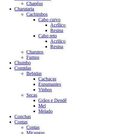
Chapéus
Charutaria
Cachimbos
Cabo curvo
Acrílico
Resina
Cabo reto
Acrilico
Resina
Charutos
Fumos
Chumbo
Comidas
Bebidas
Cachaças
Espumantes
Vinhos
Secas
Grãos e Dendê
Mel
Melado
Conchas
Contas
Contas
Miçangas