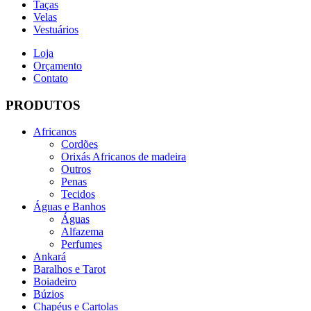
Taças
Velas
Vestuários
Loja
Orçamento
Contato
PRODUTOS
Africanos
Cordões
Orixás Africanos de madeira
Outros
Penas
Tecidos
Águas e Banhos
Águas
Alfazema
Perfumes
Ankará
Baralhos e Tarot
Boiadeiro
Búzios
Chapéus e Cartolas