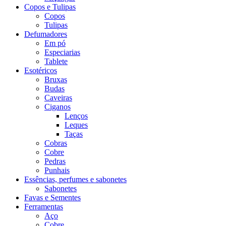
Copos e Tulipas
Copos
Tulipas
Defumadores
Em pó
Especiarias
Tablete
Esotéricos
Bruxas
Budas
Caveiras
Ciganos
Lenços
Leques
Taças
Cobras
Cobre
Pedras
Punhais
Essências, perfumes e sabonetes
Sabonetes
Favas e Sementes
Ferramentas
Aço
Cobre