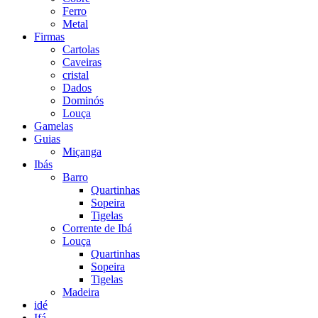
Ferro
Metal
Firmas
Cartolas
Caveiras
cristal
Dados
Dominós
Louça
Gamelas
Guias
Miçanga
Ibás
Barro
Quartinhas
Sopeira
Tigelas
Corrente de Ibá
Louça
Quartinhas
Sopeira
Tigelas
Madeira
idé
Ifá