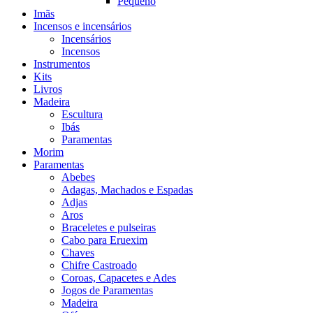
Pequeno
Imãs
Incensos e incensários
Incensários
Incensos
Instrumentos
Kits
Livros
Madeira
Escultura
Ibás
Paramentas
Morim
Paramentas
Abebes
Adagas, Machados e Espadas
Adjas
Aros
Braceletes e pulseiras
Cabo para Eruexim
Chaves
Chifre Castroado
Coroas, Capacetes e Ades
Jogos de Paramentas
Madeira