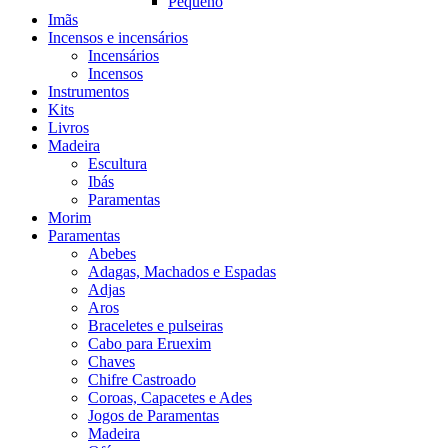
Pequeno
Imãs
Incensos e incensários
Incensários
Incensos
Instrumentos
Kits
Livros
Madeira
Escultura
Ibás
Paramentas
Morim
Paramentas
Abebes
Adagas, Machados e Espadas
Adjas
Aros
Braceletes e pulseiras
Cabo para Eruexim
Chaves
Chifre Castroado
Coroas, Capacetes e Ades
Jogos de Paramentas
Madeira