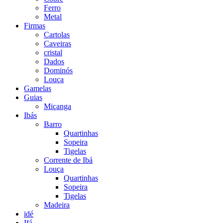
Ferro
Metal
Firmas
Cartolas
Caveiras
cristal
Dados
Dominós
Louça
Gamelas
Guias
Miçanga
Ibás
Barro
Quartinhas
Sopeira
Tigelas
Corrente de Ibá
Louça
Quartinhas
Sopeira
Tigelas
Madeira
idé
Ifá