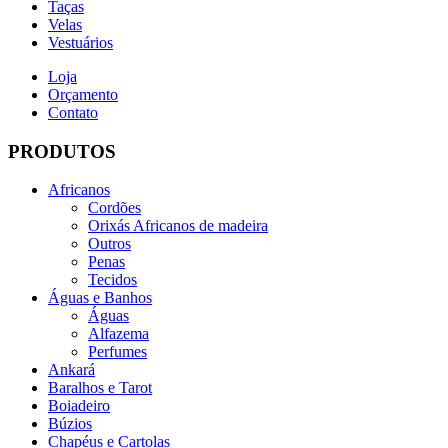
Taças
Velas
Vestuários
Loja
Orçamento
Contato
PRODUTOS
Africanos
Cordões
Orixás Africanos de madeira
Outros
Penas
Tecidos
Águas e Banhos
Águas
Alfazema
Perfumes
Ankará
Baralhos e Tarot
Boiadeiro
Búzios
Chapéus e Cartolas