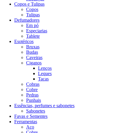
Copos e Tulipas
Copos
Tulipas
Defumadores
Em pó
Especiarias
Tablete
Esotéricos
Bruxas
Budas
Caveiras
Ciganos
Lenços
Leques
Taças
Cobras
Cobre
Pedras
Punhais
Essências, perfumes e sabonetes
Sabonetes
Favas e Sementes
Ferramentas
Aço
Cobre