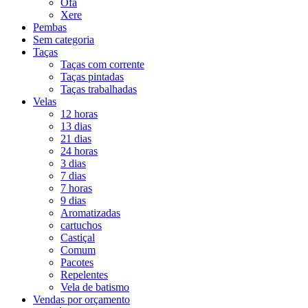
Ofá
Xere
Pembas
Sem categoria
Taças
Taças com corrente
Taças pintadas
Taças trabalhadas
Velas
12 horas
13 dias
21 dias
24 horas
3 dias
7 dias
7 horas
9 dias
Aromatizadas
cartuchos
Castiçal
Comum
Pacotes
Repelentes
Vela de batismo
Vendas por orçamento