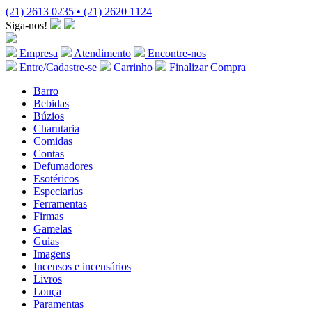
(21) 2613 0235 • (21) 2620 1124
Siga-nos!
Empresa
Atendimento
Encontre-nos
Entre/Cadastre-se
Carrinho
Finalizar Compra
Barro
Bebidas
Búzios
Charutaria
Comidas
Contas
Defumadores
Esotéricos
Especiarias
Ferramentas
Firmas
Gamelas
Guias
Imagens
Incensos e incensários
Livros
Louça
Paramentas