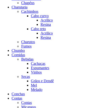
Chapéus
Charutaria
Cachimbos
Cabo curvo
Acrílico
Resina
Cabo reto
Acrilico
Resina
Charutos
Fumos
Chumbo
Comidas
Bebidas
Cachaças
Espumantes
Vinhos
Secas
Grãos e Dendê
Mel
Melado
Conchas
Contas
Contas
Miçangas