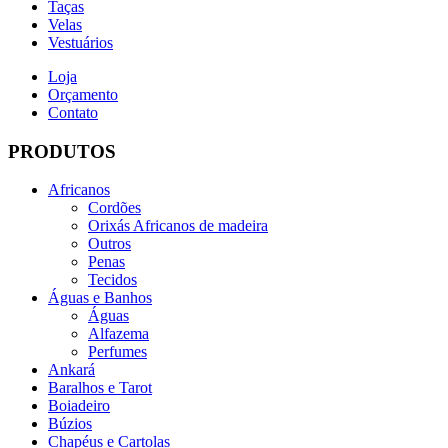
Taças
Velas
Vestuários
Loja
Orçamento
Contato
PRODUTOS
Africanos
Cordões
Orixás Africanos de madeira
Outros
Penas
Tecidos
Águas e Banhos
Águas
Alfazema
Perfumes
Ankará
Baralhos e Tarot
Boiadeiro
Búzios
Chapéus e Cartolas