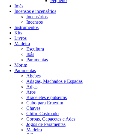
Pequeno
Imãs
Incensos e incensários
Incensários
Incensos
Instrumentos
Kits
Livros
Madeira
Escultura
Ibás
Paramentas
Morim
Paramentas
Abebes
Adagas, Machados e Espadas
Adjas
Aros
Braceletes e pulseiras
Cabo para Eruexim
Chaves
Chifre Castroado
Coroas, Capacetes e Ades
Jogos de Paramentas
Madeira