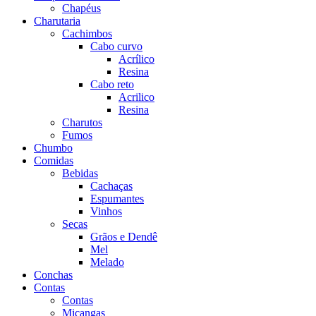
Chapéus
Charutaria
Cachimbos
Cabo curvo
Acrílico
Resina
Cabo reto
Acrilico
Resina
Charutos
Fumos
Chumbo
Comidas
Bebidas
Cachaças
Espumantes
Vinhos
Secas
Grãos e Dendê
Mel
Melado
Conchas
Contas
Contas
Miçangas