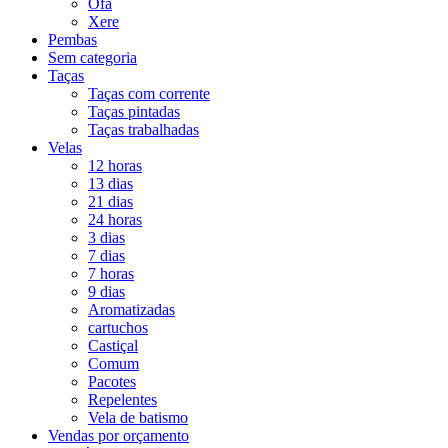
Ofá
Xere
Pembas
Sem categoria
Taças
Taças com corrente
Taças pintadas
Taças trabalhadas
Velas
12 horas
13 dias
21 dias
24 horas
3 dias
7 dias
7 horas
9 dias
Aromatizadas
cartuchos
Castiçal
Comum
Pacotes
Repelentes
Vela de batismo
Vendas por orçamento