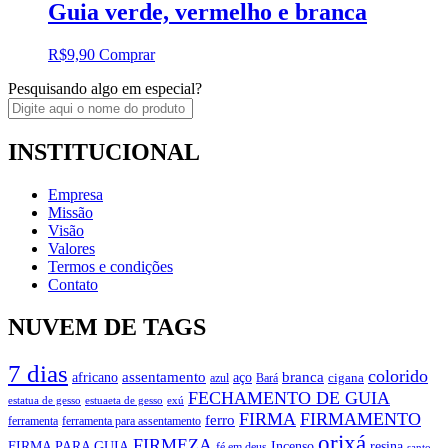
Guia verde, vermelho e branca
R$
9,90
Comprar
Pesquisando algo em especial?
INSTITUCIONAL
Empresa
Missão
Visão
Valores
Termos e condições
Contato
NUVEM DE TAGS
7 dias
colorido
branca
assentamento
aço
africano
azul
cigana
Bará
FECHAMENTO DE GUIA
estatua de gesso
exú
estuaeta de gesso
FIRMA
FIRMAMENTO
ferro
ferramenta
ferramenta para assentamento
orixá
FIRMEZA
FIRMA PARA GUIA
Incenso
resina
fé em deus
santo