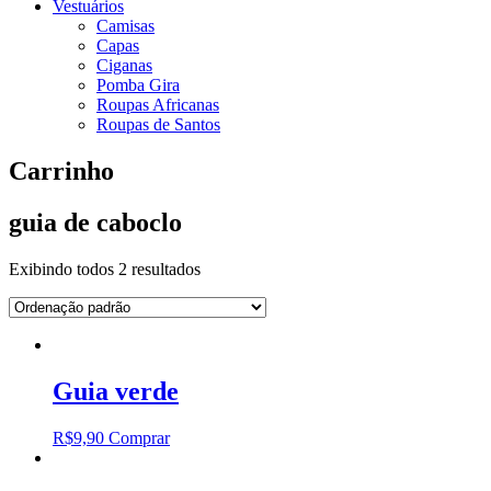
Vestuários
Camisas
Capas
Ciganas
Pomba Gira
Roupas Africanas
Roupas de Santos
Carrinho
guia de caboclo
Exibindo todos 2 resultados
Guia verde
R$
9,90
Comprar