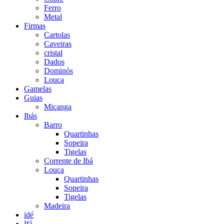
Ferro
Metal
Firmas
Cartolas
Caveiras
cristal
Dados
Dominós
Louça
Gamelas
Guias
Miçanga
Ibás
Barro
Quartinhas
Sopeira
Tigelas
Corrente de Ibá
Louça
Quartinhas
Sopeira
Tigelas
Madeira
idé
Ifá