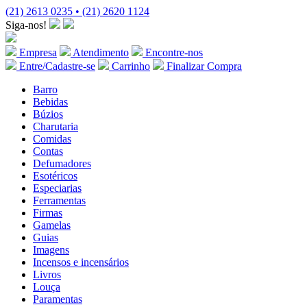
(21) 2613 0235 • (21) 2620 1124
Siga-nos!
Empresa
Atendimento
Encontre-nos
Entre/Cadastre-se
Carrinho
Finalizar Compra
Barro
Bebidas
Búzios
Charutaria
Comidas
Contas
Defumadores
Esotéricos
Especiarias
Ferramentas
Firmas
Gamelas
Guias
Imagens
Incensos e incensários
Livros
Louça
Paramentas