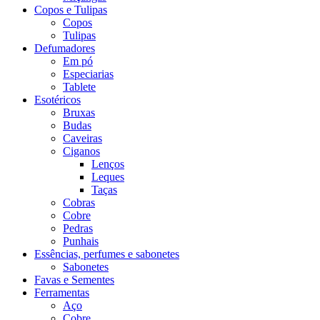
Copos e Tulipas
Copos
Tulipas
Defumadores
Em pó
Especiarias
Tablete
Esotéricos
Bruxas
Budas
Caveiras
Ciganos
Lenços
Leques
Taças
Cobras
Cobre
Pedras
Punhais
Essências, perfumes e sabonetes
Sabonetes
Favas e Sementes
Ferramentas
Aço
Cobre