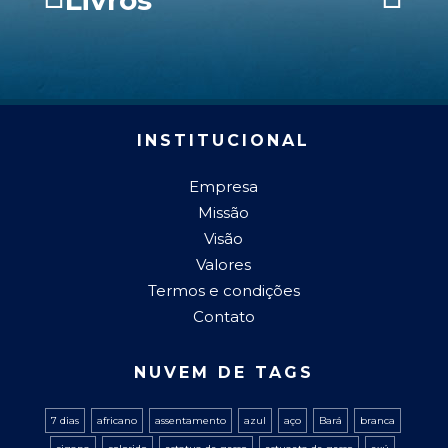
Livros
INSTITUCIONAL
Empresa
Missão
Visão
Valores
Termos e condições
Contato
NUVEM DE TAGS
7 dias
africano
assentamento
azul
aço
Bará
branca