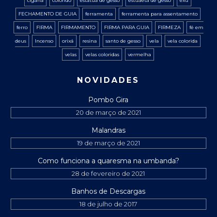
cigana
colorido
estatua de gesso
estuaeta de gesso
exú
FECHAMENTO DE GUIA
ferramenta
ferramenta para assentamento
ferro
FIRMA
FIRMAMENTO
FIRMA PARA GUIA
FIRMEZA
fé em
deus
Incenso
orixá
resina
santo de gesso
vela
vela colorida
velas
velas coloridas
vermelha
NOVIDADES
Pombo Gira
20 de março de 2021
Malandras
19 de março de 2021
Como funciona a quaresma na umbanda?
28 de fevereiro de 2021
Banhos de Descargas
18 de julho de 2017