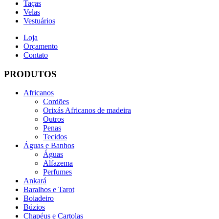
Taças
Velas
Vestuários
Loja
Orçamento
Contato
PRODUTOS
Africanos
Cordões
Orixás Africanos de madeira
Outros
Penas
Tecidos
Águas e Banhos
Águas
Alfazema
Perfumes
Ankará
Baralhos e Tarot
Boiadeiro
Búzios
Chapéus e Cartolas