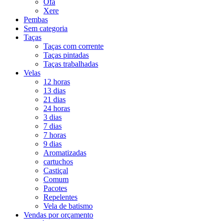
Ofá
Xere
Pembas
Sem categoria
Taças
Taças com corrente
Taças pintadas
Taças trabalhadas
Velas
12 horas
13 dias
21 dias
24 horas
3 dias
7 dias
7 horas
9 dias
Aromatizadas
cartuchos
Castiçal
Comum
Pacotes
Repelentes
Vela de batismo
Vendas por orçamento