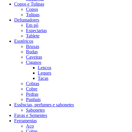
Copos e Tulipas
Copos
Tulipas
Defumadores
Em pó
Especiarias
Tablete
Esotéricos
Bruxas
Budas
Caveiras
Ciganos
Lenços
Leques
Taças
Cobras
Cobre
Pedras
Punhais
Essências, perfumes e sabonetes
Sabonetes
Favas e Sementes
Ferramentas
Aço
Cobre