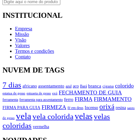
INSTITUCIONAL
Empresa
Missão
Visão
Valores
Termos e condições
Contato
NUVEM DE TAGS
7 dias
colorido
branca
assentamento
aço
africano
azul
cigana
Bará
FECHAMENTO DE GUIA
estatua de gesso
exú
estuaeta de gesso
FIRMA
FIRMAMENTO
ferro
ferramenta
ferramenta para assentamento
orixá
FIRMEZA
FIRMA PARA GUIA
Incenso
resina
fé em deus
santo
vela
velas
vela colorida
velas
de gesso
coloridas
vermelha