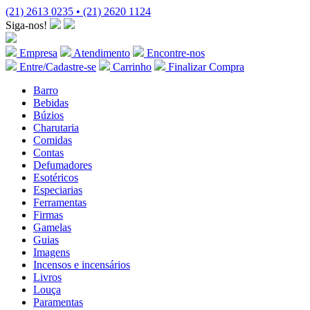
(21) 2613 0235 • (21) 2620 1124
Siga-nos!
Empresa
Atendimento
Encontre-nos
Entre/Cadastre-se
Carrinho
Finalizar Compra
Barro
Bebidas
Búzios
Charutaria
Comidas
Contas
Defumadores
Esotéricos
Especiarias
Ferramentas
Firmas
Gamelas
Guias
Imagens
Incensos e incensários
Livros
Louça
Paramentas