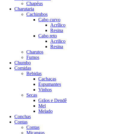
Chapéus
Charutaria
Cachimbos
Cabo curvo
Acrílico
Resina
Cabo reto
Acrilico
Resina
Charutos
Fumos
Chumbo
Comidas
Bebidas
Cachaças
Espumantes
Vinhos
Secas
Grãos e Dendê
Mel
Melado
Conchas
Contas
Contas
Miçangas