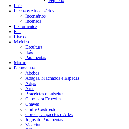
Pequeno
Imãs
Incensos e incensários
Incensários
Incensos
Instrumentos
Kits
Livros
Madeira
Escultura
Ibás
Paramentas
Morim
Paramentas
Abebes
Adagas, Machados e Espadas
Adjas
Aros
Braceletes e pulseiras
Cabo para Eruexim
Chaves
Chifre Castroado
Coroas, Capacetes e Ades
Jogos de Paramentas
Madeira