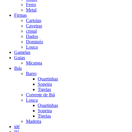
Ferro
Metal
Firmas
Cartolas
Caveiras
cristal
Dados
Dominós
Louça
Gamelas
Guias
Miçanga
Ibás
Barro
Quartinhas
Sopeira
Tigelas
Corrente de Ibá
Louça
Quartinhas
Sopeira
Tigelas
Madeira
idé
Ifá