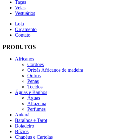
Taças
Velas
Vestuários
Loja
Orçamento
Contato
PRODUTOS
Africanos
Cordões
Orixás Africanos de madeira
Outros
Penas
Tecidos
Águas e Banhos
Águas
Alfazema
Perfumes
Ankará
Baralhos e Tarot
Boiadeiro
Búzios
Chapéus e Cartolas