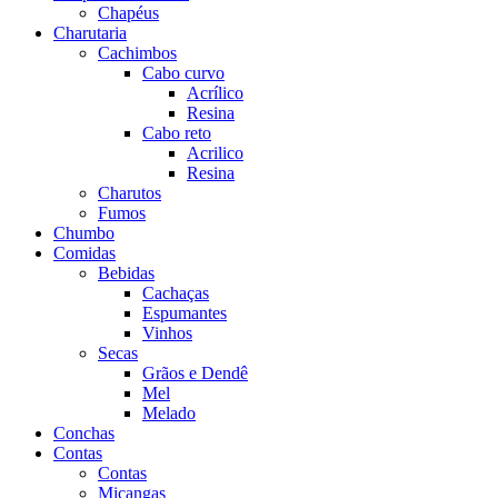
Chapéus
Charutaria
Cachimbos
Cabo curvo
Acrílico
Resina
Cabo reto
Acrilico
Resina
Charutos
Fumos
Chumbo
Comidas
Bebidas
Cachaças
Espumantes
Vinhos
Secas
Grãos e Dendê
Mel
Melado
Conchas
Contas
Contas
Miçangas