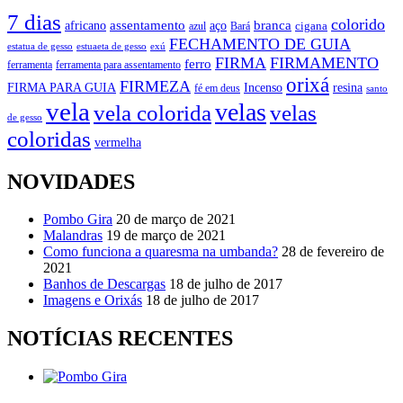
7 dias
colorido
branca
assentamento
aço
africano
azul
cigana
Bará
FECHAMENTO DE GUIA
estatua de gesso
exú
estuaeta de gesso
FIRMA
FIRMAMENTO
ferro
ferramenta
ferramenta para assentamento
orixá
FIRMEZA
FIRMA PARA GUIA
Incenso
resina
fé em deus
santo
vela
velas
vela colorida
velas
de gesso
coloridas
vermelha
NOVIDADES
Pombo Gira
20 de março de 2021
Malandras
19 de março de 2021
Como funciona a quaresma na umbanda?
28 de fevereiro de
2021
Banhos de Descargas
18 de julho de 2017
Imagens e Orixás
18 de julho de 2017
NOTÍCIAS RECENTES