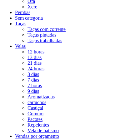
Ofá
Xere
Pembas
Sem categoria
Taças
Taças com corrente
Taças pintadas
Taças trabalhadas
Velas
12 horas
13 dias
21 dias
24 horas
3 dias
7 dias
7 horas
9 dias
Aromatizadas
cartuchos
Castiçal
Comum
Pacotes
Repelentes
Vela de batismo
Vendas por orçamento