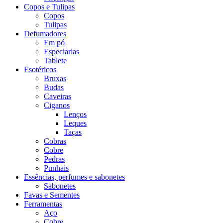
Copos e Tulipas
Copos
Tulipas
Defumadores
Em pó
Especiarias
Tablete
Esotéricos
Bruxas
Budas
Caveiras
Ciganos
Lenços
Leques
Taças
Cobras
Cobre
Pedras
Punhais
Essências, perfumes e sabonetes
Sabonetes
Favas e Sementes
Ferramentas
Aço
Cobre