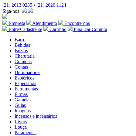
(21) 2613 0235 • (21) 2620 1124
Siga-nos!
Empresa
Atendimento
Encontre-nos
Entre/Cadastre-se
Carrinho
Finalizar Compra
Barro
Bebidas
Búzios
Charutaria
Comidas
Contas
Defumadores
Esotéricos
Especiarias
Ferramentas
Firmas
Gamelas
Guias
Imagens
Incensos e incensários
Livros
Louça
Paramentas