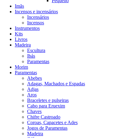
Pequeno
Imãs
Incensos e incensários
Incensários
Incensos
Instrumentos
Kits
Livros
Madeira
Escultura
Ibás
Paramentas
Morim
Paramentas
Abebes
Adagas, Machados e Espadas
Adjas
Aros
Braceletes e pulseiras
Cabo para Eruexim
Chaves
Chifre Castroado
Coroas, Capacetes e Ades
Jogos de Paramentas
Madeira