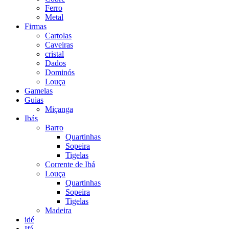
Ferro
Metal
Firmas
Cartolas
Caveiras
cristal
Dados
Dominós
Louça
Gamelas
Guias
Miçanga
Ibás
Barro
Quartinhas
Sopeira
Tigelas
Corrente de Ibá
Louça
Quartinhas
Sopeira
Tigelas
Madeira
idé
Ifá