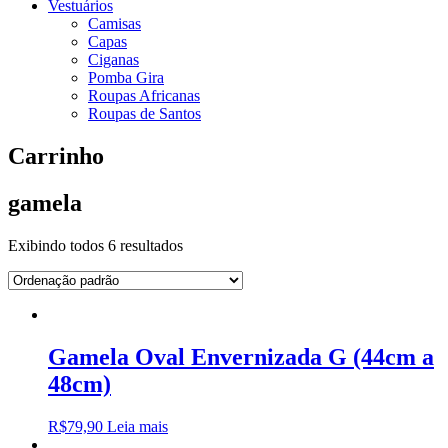
Vestuários
Camisas
Capas
Ciganas
Pomba Gira
Roupas Africanas
Roupas de Santos
Carrinho
gamela
Exibindo todos 6 resultados
Gamela Oval Envernizada G (44cm a
48cm)
R$
79,90
Leia mais