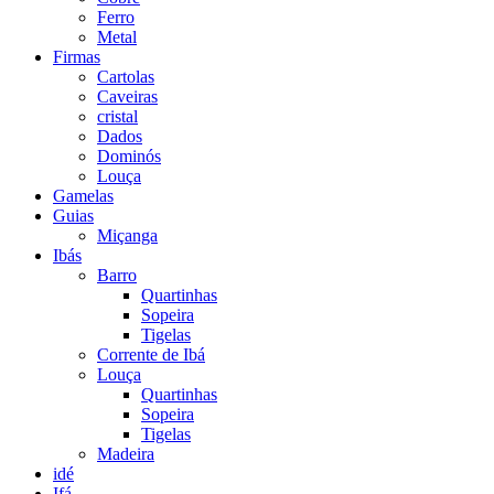
Ferro
Metal
Firmas
Cartolas
Caveiras
cristal
Dados
Dominós
Louça
Gamelas
Guias
Miçanga
Ibás
Barro
Quartinhas
Sopeira
Tigelas
Corrente de Ibá
Louça
Quartinhas
Sopeira
Tigelas
Madeira
idé
Ifá