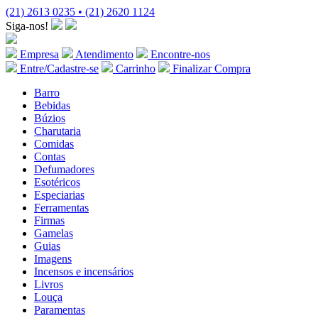
(21) 2613 0235 • (21) 2620 1124
Siga-nos!
Empresa
Atendimento
Encontre-nos
Entre/Cadastre-se
Carrinho
Finalizar Compra
Barro
Bebidas
Búzios
Charutaria
Comidas
Contas
Defumadores
Esotéricos
Especiarias
Ferramentas
Firmas
Gamelas
Guias
Imagens
Incensos e incensários
Livros
Louça
Paramentas