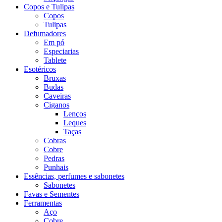
Copos e Tulipas
Copos
Tulipas
Defumadores
Em pó
Especiarias
Tablete
Esotéricos
Bruxas
Budas
Caveiras
Ciganos
Lenços
Leques
Taças
Cobras
Cobre
Pedras
Punhais
Essências, perfumes e sabonetes
Sabonetes
Favas e Sementes
Ferramentas
Aço
Cobre