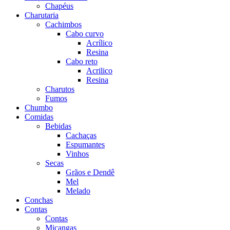
Chapéus
Charutaria
Cachimbos
Cabo curvo
Acrílico
Resina
Cabo reto
Acrilico
Resina
Charutos
Fumos
Chumbo
Comidas
Bebidas
Cachaças
Espumantes
Vinhos
Secas
Grãos e Dendê
Mel
Melado
Conchas
Contas
Contas
Miçangas