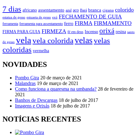
7 dias
colorido
branca
assentamento
aço
africano
azul
cigana
Bará
FECHAMENTO DE GUIA
estatua de gesso
exú
estuaeta de gesso
FIRMA
FIRMAMENTO
ferro
ferramenta
ferramenta para assentamento
orixá
FIRMEZA
FIRMA PARA GUIA
Incenso
resina
fé em deus
santo
vela
velas
vela colorida
velas
de gesso
coloridas
vermelha
NOVIDADES
Pombo Gira
20 de março de 2021
Malandras
19 de março de 2021
Como funciona a quaresma na umbanda?
28 de fevereiro de
2021
Banhos de Descargas
18 de julho de 2017
Imagens e Orixás
18 de julho de 2017
NOTÍCIAS RECENTES