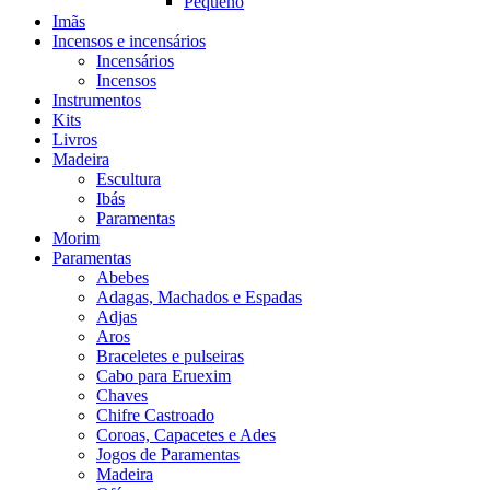
Pequeno
Imãs
Incensos e incensários
Incensários
Incensos
Instrumentos
Kits
Livros
Madeira
Escultura
Ibás
Paramentas
Morim
Paramentas
Abebes
Adagas, Machados e Espadas
Adjas
Aros
Braceletes e pulseiras
Cabo para Eruexim
Chaves
Chifre Castroado
Coroas, Capacetes e Ades
Jogos de Paramentas
Madeira