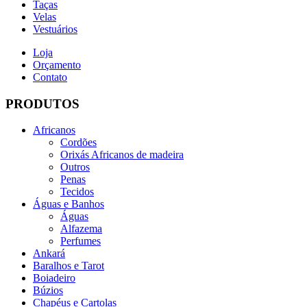
Taças
Velas
Vestuários
Loja
Orçamento
Contato
PRODUTOS
Africanos
Cordões
Orixás Africanos de madeira
Outros
Penas
Tecidos
Águas e Banhos
Águas
Alfazema
Perfumes
Ankará
Baralhos e Tarot
Boiadeiro
Búzios
Chapéus e Cartolas