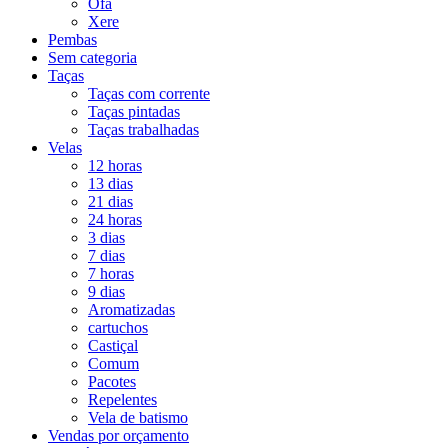
Ofá
Xere
Pembas
Sem categoria
Taças
Taças com corrente
Taças pintadas
Taças trabalhadas
Velas
12 horas
13 dias
21 dias
24 horas
3 dias
7 dias
7 horas
9 dias
Aromatizadas
cartuchos
Castiçal
Comum
Pacotes
Repelentes
Vela de batismo
Vendas por orçamento