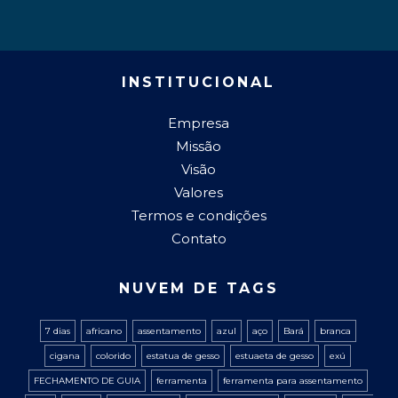
INSTITUCIONAL
Empresa
Missão
Visão
Valores
Termos e condições
Contato
NUVEM DE TAGS
7 dias
africano
assentamento
azul
aço
Bará
branca
cigana
colorido
estatua de gesso
estuaeta de gesso
exú
FECHAMENTO DE GUIA
ferramenta
ferramenta para assentamento