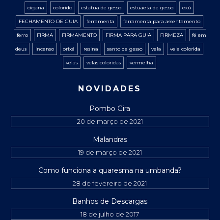
cigana
colorido
estatua de gesso
estuaeta de gesso
exú
FECHAMENTO DE GUIA
ferramenta
ferramenta para assentamento
ferro
FIRMA
FIRMAMENTO
FIRMA PARA GUIA
FIRMEZA
fé em
deus
Incenso
orixá
resina
santo de gesso
vela
vela colorida
velas
velas coloridas
vermelha
NOVIDADES
Pombo Gira
20 de março de 2021
Malandras
19 de março de 2021
Como funciona a quaresma na umbanda?
28 de fevereiro de 2021
Banhos de Descargas
18 de julho de 2017