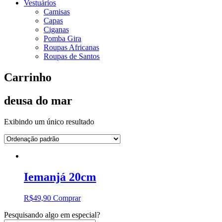
Vestuários
Camisas
Capas
Ciganas
Pomba Gira
Roupas Africanas
Roupas de Santos
Carrinho
deusa do mar
Exibindo um único resultado
Iemanjá 20cm
R$
49,90
Comprar
Pesquisando algo em especial?