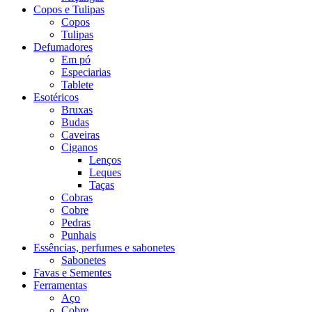
Copos e Tulipas
Copos
Tulipas
Defumadores
Em pó
Especiarias
Tablete
Esotéricos
Bruxas
Budas
Caveiras
Ciganos
Lenços
Leques
Taças
Cobras
Cobre
Pedras
Punhais
Essências, perfumes e sabonetes
Sabonetes
Favas e Sementes
Ferramentas
Aço
Cobre