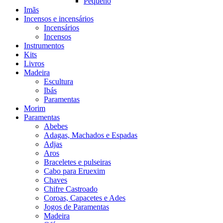
Pequeno
Imãs
Incensos e incensários
Incensários
Incensos
Instrumentos
Kits
Livros
Madeira
Escultura
Ibás
Paramentas
Morim
Paramentas
Abebes
Adagas, Machados e Espadas
Adjas
Aros
Braceletes e pulseiras
Cabo para Eruexim
Chaves
Chifre Castroado
Coroas, Capacetes e Ades
Jogos de Paramentas
Madeira