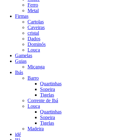
Ferro
Metal
Firmas
Cartolas
Caveiras
cristal
Dados
Dominós
Louça
Gamelas
Guias
Miçanga
Ibás
Barro
Quartinhas
Sopeira
Tigelas
Corrente de Ibá
Louça
Quartinhas
Sopeira
Tigelas
Madeira
idé
Ifá