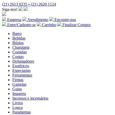
(21) 2613 0235 • (21) 2620 1124
Siga-nos!
Empresa
Atendimento
Encontre-nos
Entre/Cadastre-se
Carrinho
Finalizar Compra
Barro
Bebidas
Búzios
Charutaria
Comidas
Contas
Defumadores
Esotéricos
Especiarias
Ferramentas
Firmas
Gamelas
Guias
Imagens
Incensos e incensários
Livros
Louça
Paramentas