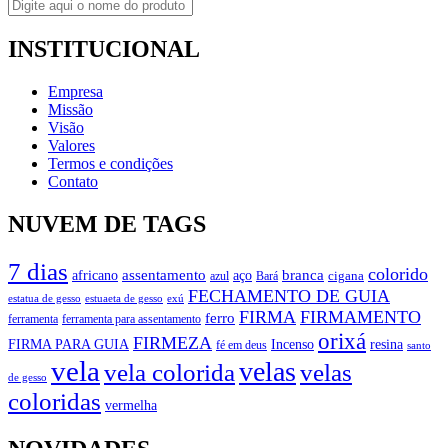
INSTITUCIONAL
Empresa
Missão
Visão
Valores
Termos e condições
Contato
NUVEM DE TAGS
7 dias
colorido
branca
assentamento
aço
africano
azul
cigana
Bará
FECHAMENTO DE GUIA
estatua de gesso
exú
estuaeta de gesso
FIRMA
FIRMAMENTO
ferro
ferramenta
ferramenta para assentamento
orixá
FIRMEZA
FIRMA PARA GUIA
Incenso
resina
fé em deus
santo
vela
velas
vela colorida
velas
de gesso
coloridas
vermelha