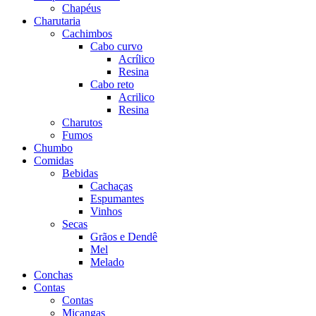
Chapéus
Charutaria
Cachimbos
Cabo curvo
Acrílico
Resina
Cabo reto
Acrilico
Resina
Charutos
Fumos
Chumbo
Comidas
Bebidas
Cachaças
Espumantes
Vinhos
Secas
Grãos e Dendê
Mel
Melado
Conchas
Contas
Contas
Miçangas