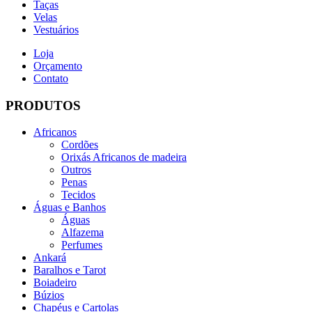
Taças
Velas
Vestuários
Loja
Orçamento
Contato
PRODUTOS
Africanos
Cordões
Orixás Africanos de madeira
Outros
Penas
Tecidos
Águas e Banhos
Águas
Alfazema
Perfumes
Ankará
Baralhos e Tarot
Boiadeiro
Búzios
Chapéus e Cartolas