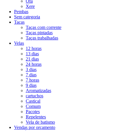
Ofá
Xere
Pembas
Sem categoria
Taças
Taças com corrente
Taças pintadas
Taças trabalhadas
Velas
12 horas
13 dias
21 dias
24 horas
3 dias
7 dias
7 horas
9 dias
Aromatizadas
cartuchos
Castiçal
Comum
Pacotes
Repelentes
Vela de batismo
Vendas por orçamento