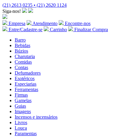
(21) 2613 0235 • (21) 2620 1124
Siga-nos!
Empresa
Atendimento
Encontre-nos
Entre/Cadastre-se
Carrinho
Finalizar Compra
Barro
Bebidas
Búzios
Charutaria
Comidas
Contas
Defumadores
Esotéricos
Especiarias
Ferramentas
Firmas
Gamelas
Guias
Imagens
Incensos e incensários
Livros
Louça
Paramentas