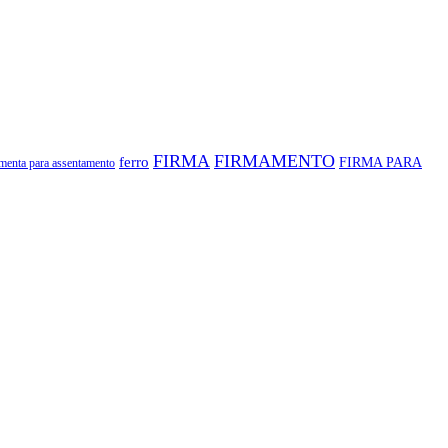
FIRMA
FIRMAMENTO
ferro
FIRMA PARA
amenta para assentamento