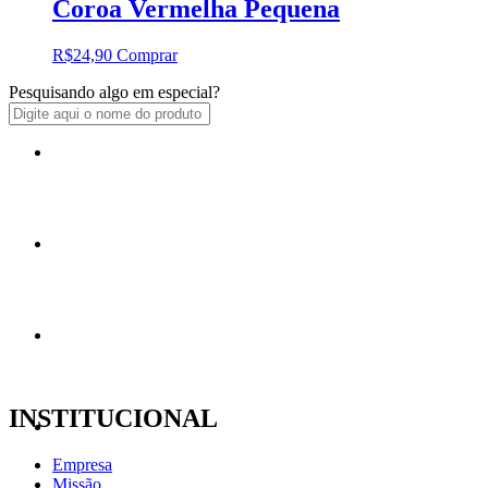
Coroa Vermelha Pequena
R$
24,90
Comprar
Pesquisando algo em especial?
Livros
Atabaques
Imagens
INSTITUCIONAL
Paramentas
Empresa
Missão