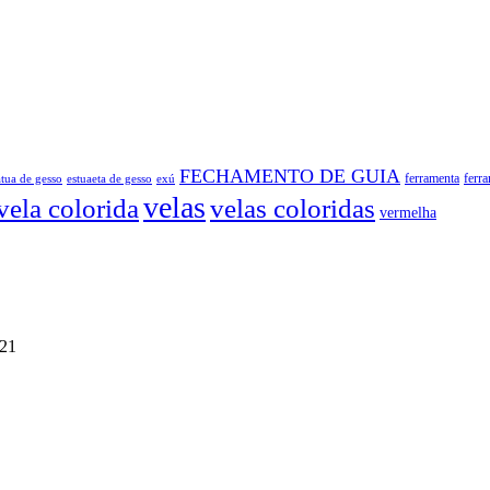
FECHAMENTO DE GUIA
atua de gesso
exú
ferramenta
ferr
estuaeta de gesso
velas
vela colorida
velas coloridas
vermelha
021