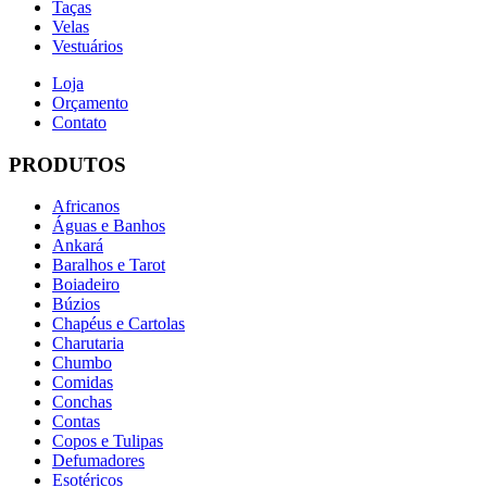
Taças
Velas
Vestuários
Loja
Orçamento
Contato
PRODUTOS
Africanos
Águas e Banhos
Ankará
Baralhos e Tarot
Boiadeiro
Búzios
Chapéus e Cartolas
Charutaria
Chumbo
Comidas
Conchas
Contas
Copos e Tulipas
Defumadores
Esotéricos