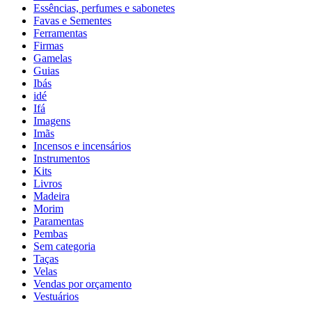
Essências, perfumes e sabonetes
Favas e Sementes
Ferramentas
Firmas
Gamelas
Guias
Ibás
idé
Ifá
Imagens
Imãs
Incensos e incensários
Instrumentos
Kits
Livros
Madeira
Morim
Paramentas
Pembas
Sem categoria
Taças
Velas
Vendas por orçamento
Vestuários