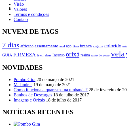
Visão
Valores
Termos e condições
Vestuário
Contato
NUVEM DE TAGS
7 dias
colorido
branca
assentamento
aço
africano
azul
cigana
Bará
est
vela
orixá
FIRMEZA
GUIA
Incenso
resina
fé em deus
santo de gesso
NOVIDADES
Pombo Gira
20 de março de 2021
Malandras
19 de março de 2021
Como funciona a quaresma na umbanda?
28 de fevereiro de 2
Banhos de Descargas
18 de julho de 2017
Imagens e Orixás
18 de julho de 2017
NOTÍCIAS RECENTES