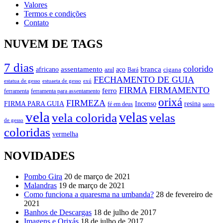
Valores
Termos e condições
Contato
NUVEM DE TAGS
7 dias
colorido
branca
assentamento
aço
africano
azul
cigana
Bará
FECHAMENTO DE GUIA
estatua de gesso
exú
estuaeta de gesso
FIRMA
FIRMAMENTO
ferro
ferramenta
ferramenta para assentamento
orixá
FIRMEZA
FIRMA PARA GUIA
Incenso
resina
fé em deus
santo
vela
velas
vela colorida
velas
de gesso
coloridas
vermelha
NOVIDADES
Pombo Gira
20 de março de 2021
Malandras
19 de março de 2021
Como funciona a quaresma na umbanda?
28 de fevereiro de
2021
Banhos de Descargas
18 de julho de 2017
Imagens e Orixás
18 de julho de 2017