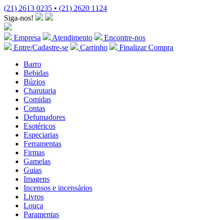
(21) 2613 0235 • (21) 2620 1124
Siga-nos!
Empresa
Atendimento
Encontre-nos
Entre/Cadastre-se
Carrinho
Finalizar Compra
Barro
Bebidas
Búzios
Charutaria
Comidas
Contas
Defumadores
Esotéricos
Especiarias
Ferramentas
Firmas
Gamelas
Guias
Imagens
Incensos e incensários
Livros
Louça
Paramentas