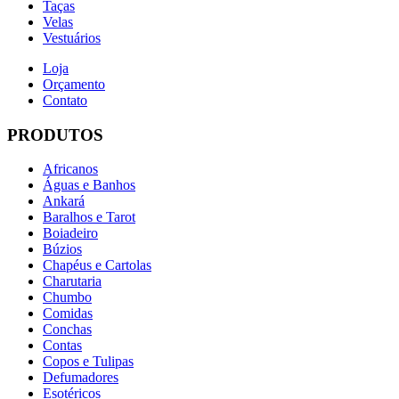
Taças
Velas
Vestuários
Loja
Orçamento
Contato
PRODUTOS
Africanos
Águas e Banhos
Ankará
Baralhos e Tarot
Boiadeiro
Búzios
Chapéus e Cartolas
Charutaria
Chumbo
Comidas
Conchas
Contas
Copos e Tulipas
Defumadores
Esotéricos