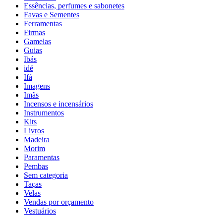
Essências, perfumes e sabonetes
Favas e Sementes
Ferramentas
Firmas
Gamelas
Guias
Ibás
idé
Ifá
Imagens
Imãs
Incensos e incensários
Instrumentos
Kits
Livros
Madeira
Morim
Paramentas
Pembas
Sem categoria
Taças
Velas
Vendas por orçamento
Vestuários