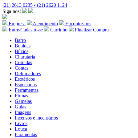
(21) 2613 0235 • (21) 2620 1124
Siga-nos!
Empresa
Atendimento
Encontre-nos
Entre/Cadastre-se
Carrinho
Finalizar Compra
Barro
Bebidas
Búzios
Charutaria
Comidas
Contas
Defumadores
Esotéricos
Especiarias
Ferramentas
Firmas
Gamelas
Guias
Imagens
Incensos e incensários
Livros
Louça
Paramentas