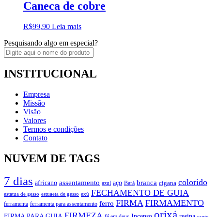
Caneca de cobre
R$
99,90
Leia mais
Pesquisando algo em especial?
INSTITUCIONAL
Empresa
Missão
Visão
Valores
Termos e condições
Contato
NUVEM DE TAGS
7 dias
colorido
branca
assentamento
aço
africano
azul
cigana
Bará
FECHAMENTO DE GUIA
estatua de gesso
exú
estuaeta de gesso
FIRMA
FIRMAMENTO
ferro
ferramenta
ferramenta para assentamento
orixá
FIRMEZA
FIRMA PARA GUIA
Incenso
resina
fé em deus
santo