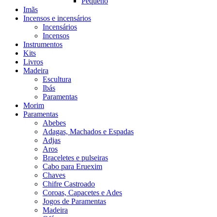
Pequeno
Imãs
Incensos e incensários
Incensários
Incensos
Instrumentos
Kits
Livros
Madeira
Escultura
Ibás
Paramentas
Morim
Paramentas
Abebes
Adagas, Machados e Espadas
Adjas
Aros
Braceletes e pulseiras
Cabo para Eruexim
Chaves
Chifre Castroado
Coroas, Capacetes e Ades
Jogos de Paramentas
Madeira