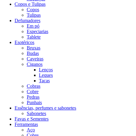
Copos e Tulipas
Copos
Tulipas
Defumadores
Em pó
Especiarias
Tablete
Esotéricos
Bruxas
Budas
Caveiras
Ciganos
Lenços
Leques
Taças
Cobras
Cobre
Pedras
Punhais
Essências, perfumes e sabonetes
Sabonetes
Favas e Sementes
Ferramentas
Aço
Cobre