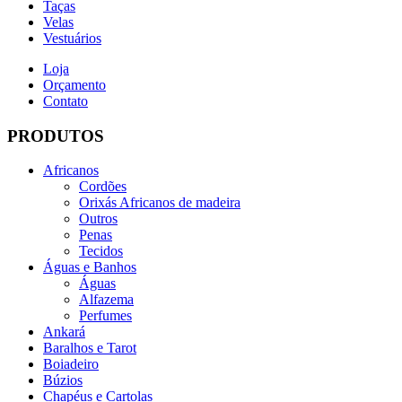
Taças
Velas
Vestuários
Loja
Orçamento
Contato
PRODUTOS
Africanos
Cordões
Orixás Africanos de madeira
Outros
Penas
Tecidos
Águas e Banhos
Águas
Alfazema
Perfumes
Ankará
Baralhos e Tarot
Boiadeiro
Búzios
Chapéus e Cartolas