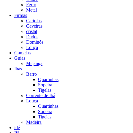
Ferro
Metal
Firmas
Cartolas
Caveiras
cristal
Dados
Dominós
Louça
Gamelas
Guias
Miçanga
Ibás
Barro
Quartinhas
Sopeira
Tigelas
Corrente de Ibá
Louça
Quartinhas
Sopeira
Tigelas
Madeira
idé
Ifá