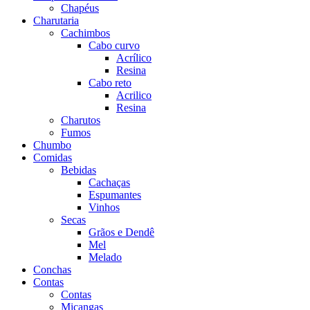
Chapéus
Charutaria
Cachimbos
Cabo curvo
Acrílico
Resina
Cabo reto
Acrilico
Resina
Charutos
Fumos
Chumbo
Comidas
Bebidas
Cachaças
Espumantes
Vinhos
Secas
Grãos e Dendê
Mel
Melado
Conchas
Contas
Contas
Miçangas