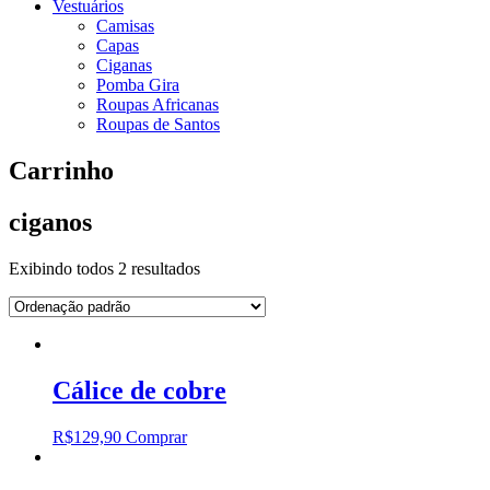
Vestuários
Camisas
Capas
Ciganas
Pomba Gira
Roupas Africanas
Roupas de Santos
Carrinho
ciganos
Exibindo todos 2 resultados
Cálice de cobre
R$
129,90
Comprar