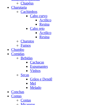
Chapéus
Charutaria
Cachimbos
Cabo curvo
Acrílico
Resina
Cabo reto
Acrilico
Resina
Charutos
Fumos
Chumbo
Comidas
Bebidas
Cachaças
Espumantes
Vinhos
Secas
Grãos e Dendê
Mel
Melado
Conchas
Contas
Contas
Miçangas