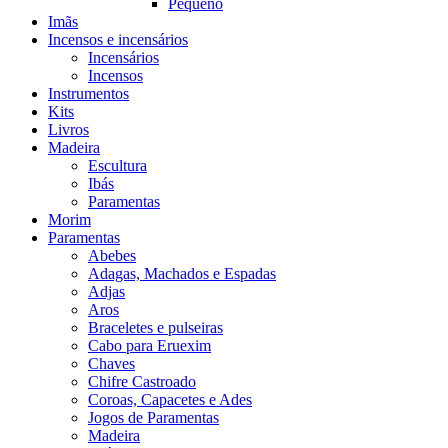
Pequeno
Imãs
Incensos e incensários
Incensários
Incensos
Instrumentos
Kits
Livros
Madeira
Escultura
Ibás
Paramentas
Morim
Paramentas
Abebes
Adagas, Machados e Espadas
Adjas
Aros
Braceletes e pulseiras
Cabo para Eruexim
Chaves
Chifre Castroado
Coroas, Capacetes e Ades
Jogos de Paramentas
Madeira