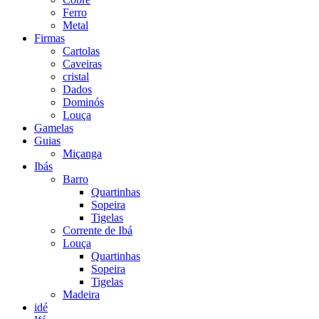
Ferro
Metal
Firmas
Cartolas
Caveiras
cristal
Dados
Dominós
Louça
Gamelas
Guias
Miçanga
Ibás
Barro
Quartinhas
Sopeira
Tigelas
Corrente de Ibá
Louça
Quartinhas
Sopeira
Tigelas
Madeira
idé