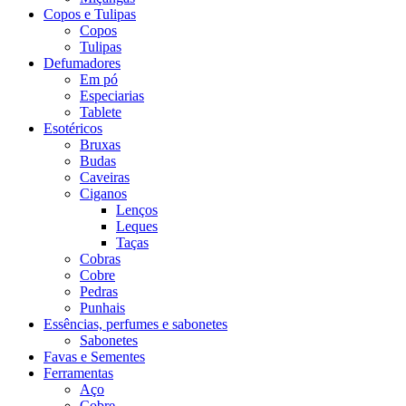
Copos e Tulipas
Copos
Tulipas
Defumadores
Em pó
Especiarias
Tablete
Esotéricos
Bruxas
Budas
Caveiras
Ciganos
Lenços
Leques
Taças
Cobras
Cobre
Pedras
Punhais
Essências, perfumes e sabonetes
Sabonetes
Favas e Sementes
Ferramentas
Aço
Cobre