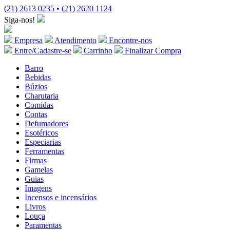
(21) 2613 0235 • (21) 2620 1124
Siga-nos!
Empresa
Atendimento
Encontre-nos
Entre/Cadastre-se
Carrinho
Finalizar Compra
Barro
Bebidas
Búzios
Charutaria
Comidas
Contas
Defumadores
Esotéricos
Especiarias
Ferramentas
Firmas
Gamelas
Guias
Imagens
Incensos e incensários
Livros
Louça
Paramentas