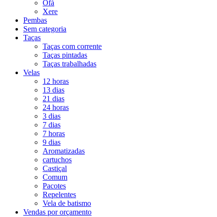
Ofá
Xere
Pembas
Sem categoria
Taças
Taças com corrente
Taças pintadas
Taças trabalhadas
Velas
12 horas
13 dias
21 dias
24 horas
3 dias
7 dias
7 horas
9 dias
Aromatizadas
cartuchos
Castiçal
Comum
Pacotes
Repelentes
Vela de batismo
Vendas por orçamento