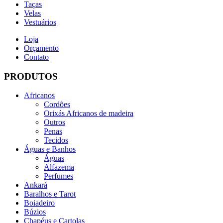
Taças
Velas
Vestuários
Loja
Orçamento
Contato
PRODUTOS
Africanos
Cordões
Orixás Africanos de madeira
Outros
Penas
Tecidos
Águas e Banhos
Águas
Alfazema
Perfumes
Ankará
Baralhos e Tarot
Boiadeiro
Búzios
Chapéus e Cartolas