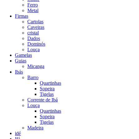
Ferro
Metal
Firmas
Cartolas
Caveiras
cristal
Dados
Dominós
Louça
Gamelas
Guias
Miçanga
Ibás
Barro
Quartinhas
Sopeira
Tigelas
Corrente de Ibá
Louça
Quartinhas
Sopeira
Tigelas
Madeira
idé
Ifá