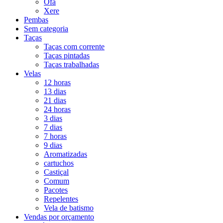
Ofá
Xere
Pembas
Sem categoria
Taças
Taças com corrente
Taças pintadas
Taças trabalhadas
Velas
12 horas
13 dias
21 dias
24 horas
3 dias
7 dias
7 horas
9 dias
Aromatizadas
cartuchos
Castiçal
Comum
Pacotes
Repelentes
Vela de batismo
Vendas por orçamento