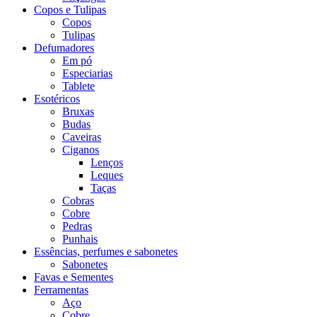
Copos e Tulipas
Copos
Tulipas
Defumadores
Em pó
Especiarias
Tablete
Esotéricos
Bruxas
Budas
Caveiras
Ciganos
Lenços
Leques
Taças
Cobras
Cobre
Pedras
Punhais
Essências, perfumes e sabonetes
Sabonetes
Favas e Sementes
Ferramentas
Aço
Cobre