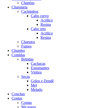
Chapéus
Charutaria
Cachimbos
Cabo curvo
Acrílico
Resina
Cabo reto
Acrilico
Resina
Charutos
Fumos
Chumbo
Comidas
Bebidas
Cachaças
Espumantes
Vinhos
Secas
Grãos e Dendê
Mel
Melado
Conchas
Contas
Contas
Miçangas