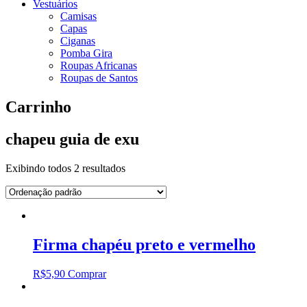
Vestuários
Camisas
Capas
Ciganas
Pomba Gira
Roupas Africanas
Roupas de Santos
Carrinho
chapeu guia de exu
Exibindo todos 2 resultados
Firma chapéu preto e vermelho
R$
5,90
Comprar