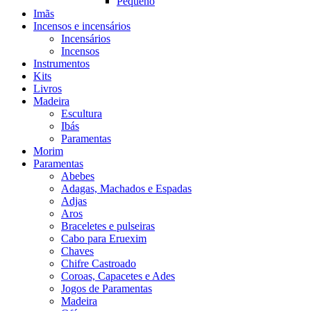
Pequeno
Imãs
Incensos e incensários
Incensários
Incensos
Instrumentos
Kits
Livros
Madeira
Escultura
Ibás
Paramentas
Morim
Paramentas
Abebes
Adagas, Machados e Espadas
Adjas
Aros
Braceletes e pulseiras
Cabo para Eruexim
Chaves
Chifre Castroado
Coroas, Capacetes e Ades
Jogos de Paramentas
Madeira