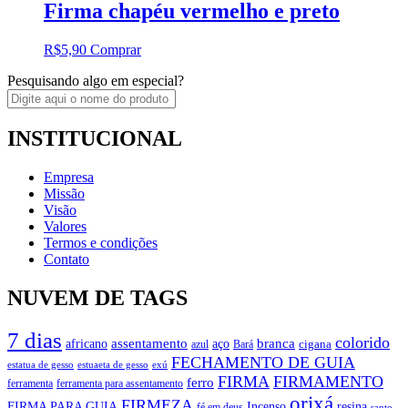
Firma chapéu vermelho e preto
R$
5,90
Comprar
Pesquisando algo em especial?
INSTITUCIONAL
Empresa
Missão
Visão
Valores
Termos e condições
Contato
NUVEM DE TAGS
7 dias
colorido
branca
assentamento
aço
africano
azul
cigana
Bará
FECHAMENTO DE GUIA
estatua de gesso
exú
estuaeta de gesso
FIRMA
FIRMAMENTO
ferro
ferramenta
ferramenta para assentamento
orixá
FIRMEZA
FIRMA PARA GUIA
Incenso
resina
fé em deus
santo