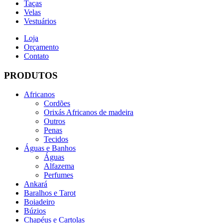
Taças
Velas
Vestuários
Loja
Orçamento
Contato
PRODUTOS
Africanos
Cordões
Orixás Africanos de madeira
Outros
Penas
Tecidos
Águas e Banhos
Águas
Alfazema
Perfumes
Ankará
Baralhos e Tarot
Boiadeiro
Búzios
Chapéus e Cartolas