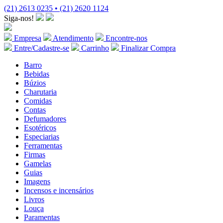
(21) 2613 0235 • (21) 2620 1124
Siga-nos!
Empresa
Atendimento
Encontre-nos
Entre/Cadastre-se
Carrinho
Finalizar Compra
Barro
Bebidas
Búzios
Charutaria
Comidas
Contas
Defumadores
Esotéricos
Especiarias
Ferramentas
Firmas
Gamelas
Guias
Imagens
Incensos e incensários
Livros
Louça
Paramentas