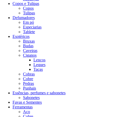
Copos e Tulipas
Copos
Tulipas
Defumadores
Em pó
Especiarias
Tablete
Esotéricos
Bruxas
Budas
Caveiras
Ciganos
Lenços
Leques
Taças
Cobras
Cobre
Pedras
Punhais
Essências, perfumes e sabonetes
Sabonetes
Favas e Sementes
Ferramentas
Aço
Cobre