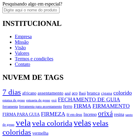
Pesquisando algo em especial?
INSTITUCIONAL
Empresa
Missão
Visão
Valores
Termos e condições
Contato
NUVEM DE TAGS
7 dias
colorido
branca
assentamento
aço
africano
azul
cigana
Bará
FECHAMENTO DE GUIA
estatua de gesso
exú
estuaeta de gesso
FIRMA
FIRMAMENTO
ferro
ferramenta
ferramenta para assentamento
orixá
FIRMEZA
FIRMA PARA GUIA
Incenso
resina
fé em deus
santo
vela
velas
vela colorida
velas
de gesso
coloridas
vermelha