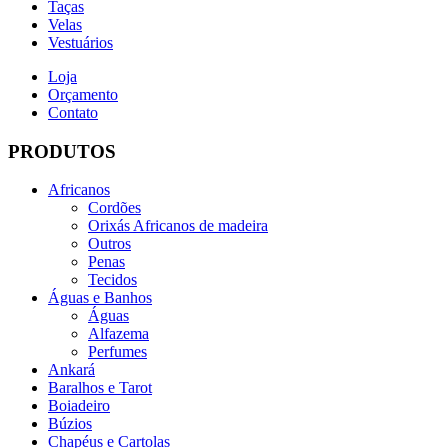
Taças
Velas
Vestuários
Loja
Orçamento
Contato
PRODUTOS
Africanos
Cordões
Orixás Africanos de madeira
Outros
Penas
Tecidos
Águas e Banhos
Águas
Alfazema
Perfumes
Ankará
Baralhos e Tarot
Boiadeiro
Búzios
Chapéus e Cartolas