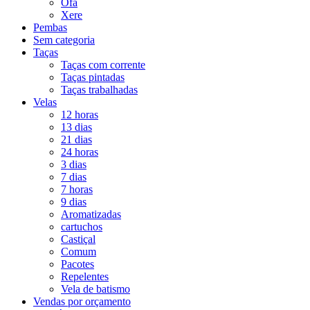
Ofá
Xere
Pembas
Sem categoria
Taças
Taças com corrente
Taças pintadas
Taças trabalhadas
Velas
12 horas
13 dias
21 dias
24 horas
3 dias
7 dias
7 horas
9 dias
Aromatizadas
cartuchos
Castiçal
Comum
Pacotes
Repelentes
Vela de batismo
Vendas por orçamento