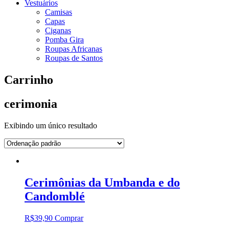
Vestuários
Camisas
Capas
Ciganas
Pomba Gira
Roupas Africanas
Roupas de Santos
Carrinho
cerimonia
Exibindo um único resultado
Cerimônias da Umbanda e do
Candomblé
R$
39,90
Comprar