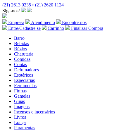
(21) 2613 0235 • (21) 2620 1124
Siga-nos!
Empresa
Atendimento
Encontre-nos
Entre/Cadastre-se
Carrinho
Finalizar Compra
Barro
Bebidas
Búzios
Charutaria
Comidas
Contas
Defumadores
Esotéricos
Especiarias
Ferramentas
Firmas
Gamelas
Guias
Imagens
Incensos e incensários
Livros
Louça
Paramentas