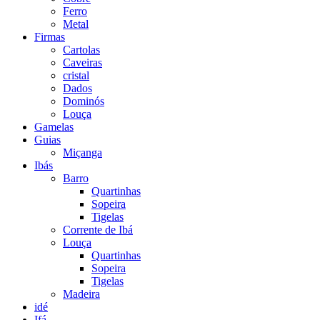
Ferro
Metal
Firmas
Cartolas
Caveiras
cristal
Dados
Dominós
Louça
Gamelas
Guias
Miçanga
Ibás
Barro
Quartinhas
Sopeira
Tigelas
Corrente de Ibá
Louça
Quartinhas
Sopeira
Tigelas
Madeira
idé
Ifá