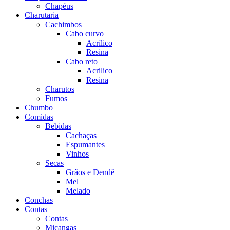
Chapéus
Charutaria
Cachimbos
Cabo curvo
Acrílico
Resina
Cabo reto
Acrilico
Resina
Charutos
Fumos
Chumbo
Comidas
Bebidas
Cachaças
Espumantes
Vinhos
Secas
Grãos e Dendê
Mel
Melado
Conchas
Contas
Contas
Miçangas