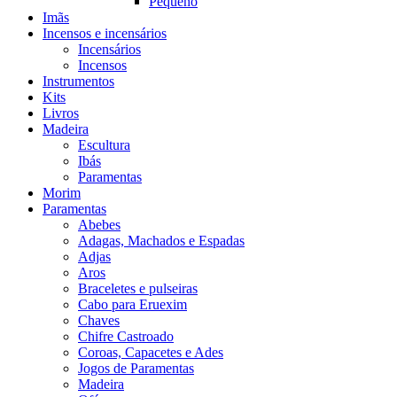
Pequeno
Imãs
Incensos e incensários
Incensários
Incensos
Instrumentos
Kits
Livros
Madeira
Escultura
Ibás
Paramentas
Morim
Paramentas
Abebes
Adagas, Machados e Espadas
Adjas
Aros
Braceletes e pulseiras
Cabo para Eruexim
Chaves
Chifre Castroado
Coroas, Capacetes e Ades
Jogos de Paramentas
Madeira