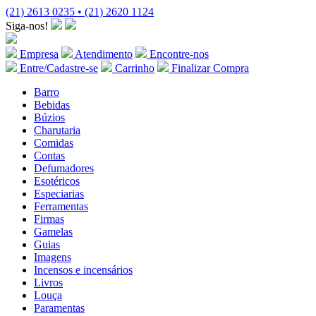
(21) 2613 0235 • (21) 2620 1124
Siga-nos!
Empresa
Atendimento
Encontre-nos
Entre/Cadastre-se
Carrinho
Finalizar Compra
Barro
Bebidas
Búzios
Charutaria
Comidas
Contas
Defumadores
Esotéricos
Especiarias
Ferramentas
Firmas
Gamelas
Guias
Imagens
Incensos e incensários
Livros
Louça
Paramentas