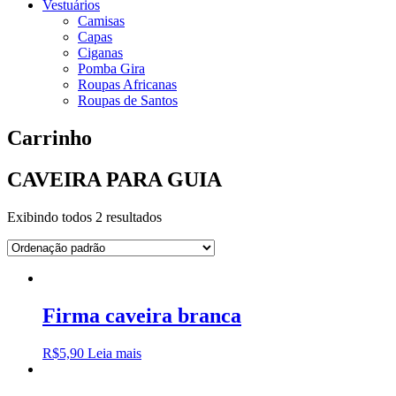
Vestuários
Camisas
Capas
Ciganas
Pomba Gira
Roupas Africanas
Roupas de Santos
Carrinho
CAVEIRA PARA GUIA
Exibindo todos 2 resultados
Firma caveira branca
R$
5,90
Leia mais