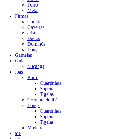
Ferro
Metal
Firmas
Cartolas
Caveiras
cristal
Dados
Dominós
Louça
Gamelas
Guias
Miçanga
Ibás
Barro
Quartinhas
Sopeira
Tigelas
Corrente de Ibá
Louça
Quartinhas
Sopeira
Tigelas
Madeira
idé
Ifá