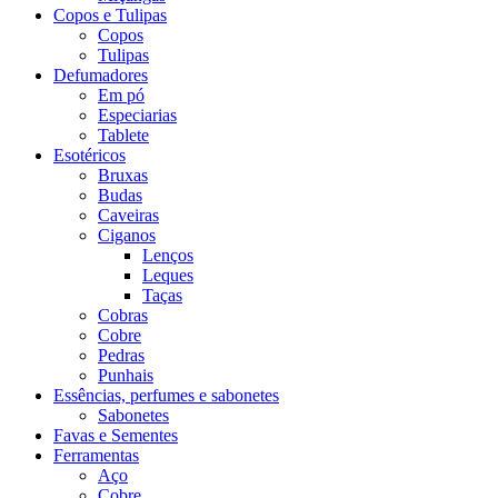
Copos e Tulipas
Copos
Tulipas
Defumadores
Em pó
Especiarias
Tablete
Esotéricos
Bruxas
Budas
Caveiras
Ciganos
Lenços
Leques
Taças
Cobras
Cobre
Pedras
Punhais
Essências, perfumes e sabonetes
Sabonetes
Favas e Sementes
Ferramentas
Aço
Cobre