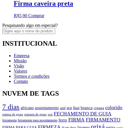
Firma caveira preta
R$
5,90
Comprar
Pesquisando algo em especial?
INSTITUCIONAL
Empresa
Missão
Visão
Valores
Termos e condições
Contato
NUVEM DE TAGS
7 dias
colorido
branca
assentamento
aço
africano
azul
cigana
Bará
FECHAMENTO DE GUIA
estatua de gesso
exú
estuaeta de gesso
FIRMA
FIRMAMENTO
ferro
ferramenta
ferramenta para assentamento
orixá
FIRMEZA
FIRMA PARA GUIA
Incenso
resina
fé em deus
santo