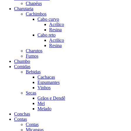
Chapéus
Charutaria
Cachimbos
Cabo curvo
Acrílico
Resina
Cabo reto
Acrilico
Resina
Charutos
Fumos
Chumbo
Comidas
Bebidas
Cachaças
Espumantes
Vinhos
Secas
Grãos e Dendê
Mel
Melado
Conchas
Contas
Contas
Miçangas