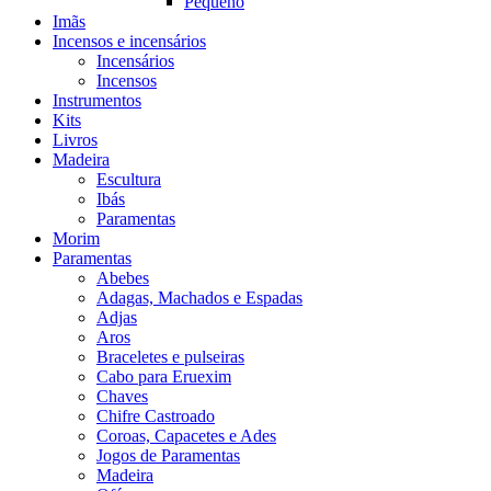
Pequeno
Imãs
Incensos e incensários
Incensários
Incensos
Instrumentos
Kits
Livros
Madeira
Escultura
Ibás
Paramentas
Morim
Paramentas
Abebes
Adagas, Machados e Espadas
Adjas
Aros
Braceletes e pulseiras
Cabo para Eruexim
Chaves
Chifre Castroado
Coroas, Capacetes e Ades
Jogos de Paramentas
Madeira