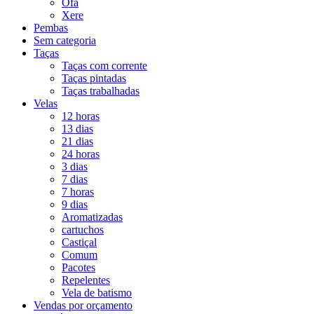
Ofá
Xere
Pembas
Sem categoria
Taças
Taças com corrente
Taças pintadas
Taças trabalhadas
Velas
12 horas
13 dias
21 dias
24 horas
3 dias
7 dias
7 horas
9 dias
Aromatizadas
cartuchos
Castiçal
Comum
Pacotes
Repelentes
Vela de batismo
Vendas por orçamento