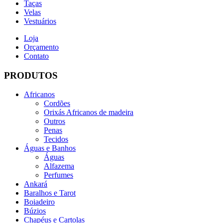
Taças
Velas
Vestuários
Loja
Orçamento
Contato
PRODUTOS
Africanos
Cordões
Orixás Africanos de madeira
Outros
Penas
Tecidos
Águas e Banhos
Águas
Alfazema
Perfumes
Ankará
Baralhos e Tarot
Boiadeiro
Búzios
Chapéus e Cartolas