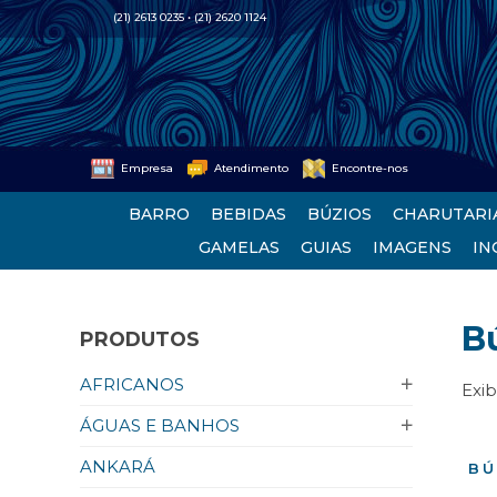
(21) 2613 0235 • (21) 2620 1124
Empresa
Atendimento
Encontre-nos
BARRO
BEBIDAS
BÚZIOS
CHARUTARI
GAMELAS
GUIAS
IMAGENS
IN
B
PRODUTOS
AFRICANOS
Exi
ÁGUAS E BANHOS
ANKARÁ
BÚ