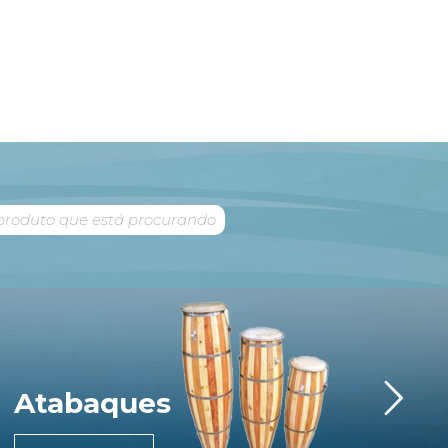
Atabaques
Im