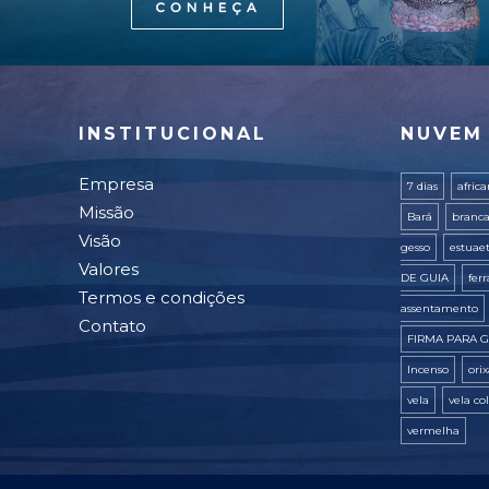
INSTITUCIONAL
NUVEM
Empresa
7 dias
afric
Missão
Bará
branc
Visão
gesso
estuae
Valores
DE GUIA
fer
Termos e condições
assentamento
Contato
FIRMA PARA G
Incenso
ori
vela
vela co
vermelha