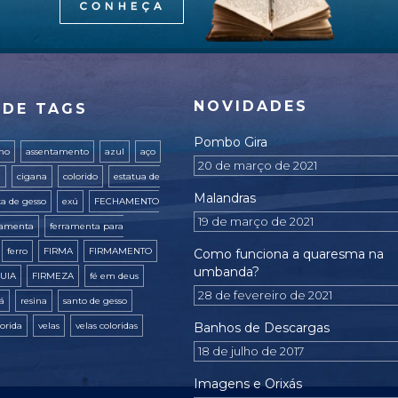
NOVIDADES
 DE TAGS
Pombo Gira
ano
assentamento
azul
aço
20 de março de 2021
a
cigana
colorido
estatua de
Malandras
ta de gesso
exú
FECHAMENTO
19 de março de 2021
ramenta
ferramenta para
ferro
FIRMA
FIRMAMENTO
Como funciona a quaresma na
umbanda?
UIA
FIRMEZA
fé em deus
28 de fevereiro de 2021
xá
resina
santo de gesso
lorida
velas
velas coloridas
Banhos de Descargas
18 de julho de 2017
Imagens e Orixás