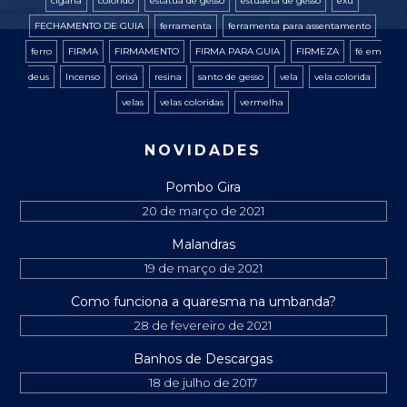
cigana
colorido
estatua de gesso
estuaeta de gesso
exú
FECHAMENTO DE GUIA
ferramenta
ferramenta para assentamento
ferro
FIRMA
FIRMAMENTO
FIRMA PARA GUIA
FIRMEZA
fé em
deus
Incenso
orixá
resina
santo de gesso
vela
vela colorida
velas
velas coloridas
vermelha
NOVIDADES
Pombo Gira
20 de março de 2021
Malandras
19 de março de 2021
Como funciona a quaresma na umbanda?
28 de fevereiro de 2021
Banhos de Descargas
18 de julho de 2017