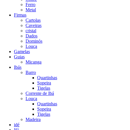
Ferro
Metal
Firmas
Cartolas
Caveiras
cristal
Dados
Dominós
Louça
Gamelas
Guias
Miçanga
Ibás
Barro
Quartinhas
Sopeira
Tigelas
Corrente de Ibá
Louça
Quartinhas
Sopeira
Tigelas
Madeira
idé
Ifá