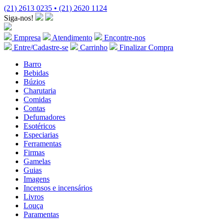
(21) 2613 0235 • (21) 2620 1124
Siga-nos!
Empresa
Atendimento
Encontre-nos
Entre/Cadastre-se
Carrinho
Finalizar Compra
Barro
Bebidas
Búzios
Charutaria
Comidas
Contas
Defumadores
Esotéricos
Especiarias
Ferramentas
Firmas
Gamelas
Guias
Imagens
Incensos e incensários
Livros
Louça
Paramentas