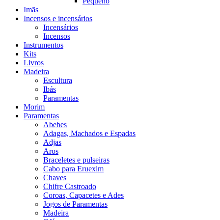
Pequeno
Imãs
Incensos e incensários
Incensários
Incensos
Instrumentos
Kits
Livros
Madeira
Escultura
Ibás
Paramentas
Morim
Paramentas
Abebes
Adagas, Machados e Espadas
Adjas
Aros
Braceletes e pulseiras
Cabo para Eruexim
Chaves
Chifre Castroado
Coroas, Capacetes e Ades
Jogos de Paramentas
Madeira