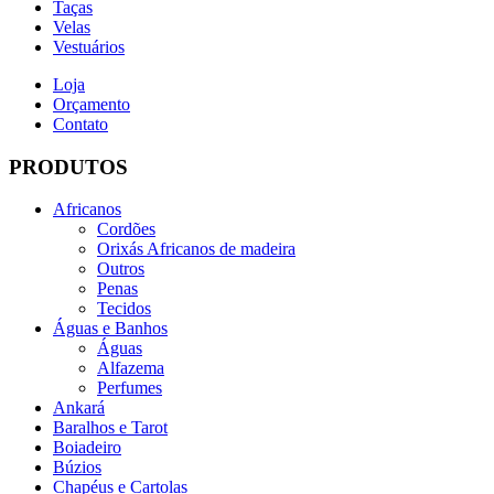
Taças
Velas
Vestuários
Loja
Orçamento
Contato
PRODUTOS
Africanos
Cordões
Orixás Africanos de madeira
Outros
Penas
Tecidos
Águas e Banhos
Águas
Alfazema
Perfumes
Ankará
Baralhos e Tarot
Boiadeiro
Búzios
Chapéus e Cartolas