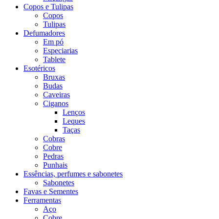
Copos e Tulipas
Copos
Tulipas
Defumadores
Em pó
Especiarias
Tablete
Esotéricos
Bruxas
Budas
Caveiras
Ciganos
Lenços
Leques
Taças
Cobras
Cobre
Pedras
Punhais
Essências, perfumes e sabonetes
Sabonetes
Favas e Sementes
Ferramentas
Aço
Cobre