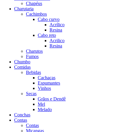
Chapéus
Charutaria
Cachimbos
Cabo curvo
Acrílico
Resina
Cabo reto
Acrilico
Resina
Charutos
Fumos
Chumbo
Comidas
Bebidas
Cachaças
Espumantes
Vinhos
Secas
Grãos e Dendê
Mel
Melado
Conchas
Contas
Contas
Miçangas