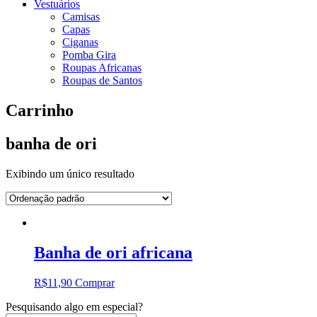
Vestuários
Camisas
Capas
Ciganas
Pomba Gira
Roupas Africanas
Roupas de Santos
Carrinho
banha de ori
Exibindo um único resultado
Banha de ori africana
R$
11,90
Comprar
Pesquisando algo em especial?