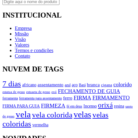
INSTITUCIONAL
Empresa
Missão
Visão
Valores
Termos e condições
Contato
NUVEM DE TAGS
7 dias
colorido
branca
assentamento
aço
africano
azul
cigana
Bará
FECHAMENTO DE GUIA
estatua de gesso
exú
estuaeta de gesso
FIRMA
FIRMAMENTO
ferro
ferramenta
ferramenta para assentamento
orixá
FIRMEZA
FIRMA PARA GUIA
Incenso
resina
fé em deus
santo
vela
velas
vela colorida
velas
de gesso
coloridas
vermelha