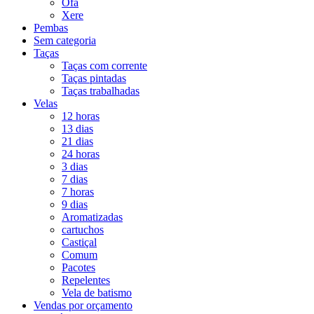
Ofá
Xere
Pembas
Sem categoria
Taças
Taças com corrente
Taças pintadas
Taças trabalhadas
Velas
12 horas
13 dias
21 dias
24 horas
3 dias
7 dias
7 horas
9 dias
Aromatizadas
cartuchos
Castiçal
Comum
Pacotes
Repelentes
Vela de batismo
Vendas por orçamento