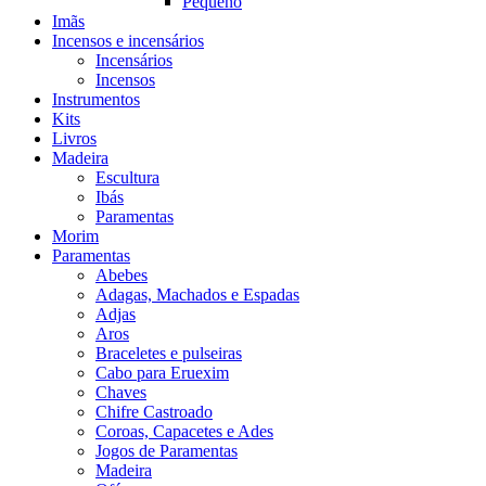
Pequeno
Imãs
Incensos e incensários
Incensários
Incensos
Instrumentos
Kits
Livros
Madeira
Escultura
Ibás
Paramentas
Morim
Paramentas
Abebes
Adagas, Machados e Espadas
Adjas
Aros
Braceletes e pulseiras
Cabo para Eruexim
Chaves
Chifre Castroado
Coroas, Capacetes e Ades
Jogos de Paramentas
Madeira