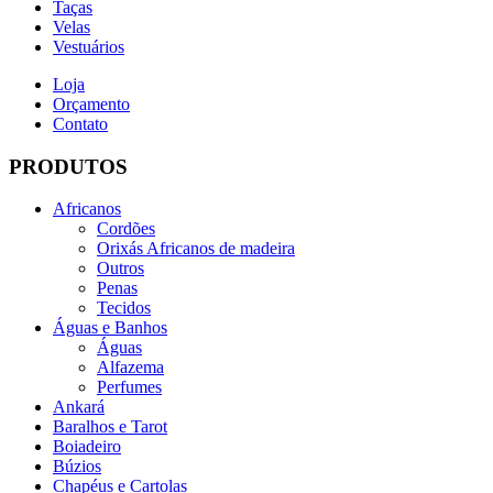
Taças
Velas
Vestuários
Loja
Orçamento
Contato
PRODUTOS
Africanos
Cordões
Orixás Africanos de madeira
Outros
Penas
Tecidos
Águas e Banhos
Águas
Alfazema
Perfumes
Ankará
Baralhos e Tarot
Boiadeiro
Búzios
Chapéus e Cartolas