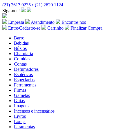
(21) 2613 0235 • (21) 2620 1124
Siga-nos!
Empresa
Atendimento
Encontre-nos
Entre/Cadastre-se
Carrinho
Finalizar Compra
Barro
Bebidas
Búzios
Charutaria
Comidas
Contas
Defumadores
Esotéricos
Especiarias
Ferramentas
Firmas
Gamelas
Guias
Imagens
Incensos e incensários
Livros
Louça
Paramentas