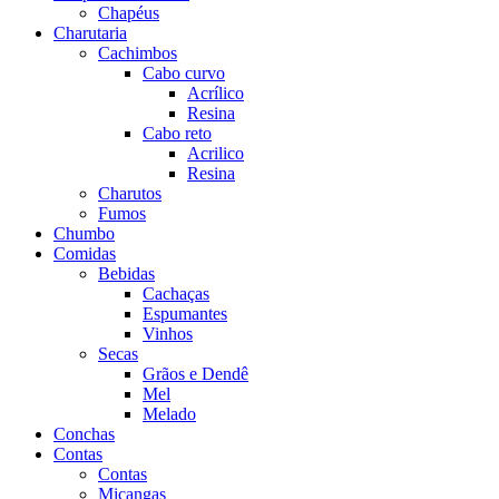
Chapéus
Charutaria
Cachimbos
Cabo curvo
Acrílico
Resina
Cabo reto
Acrilico
Resina
Charutos
Fumos
Chumbo
Comidas
Bebidas
Cachaças
Espumantes
Vinhos
Secas
Grãos e Dendê
Mel
Melado
Conchas
Contas
Contas
Miçangas