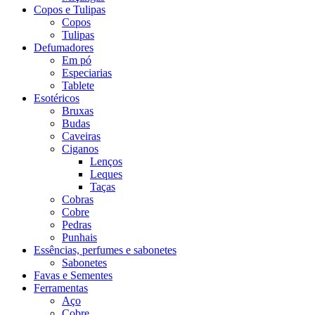
Copos e Tulipas
Copos
Tulipas
Defumadores
Em pó
Especiarias
Tablete
Esotéricos
Bruxas
Budas
Caveiras
Ciganos
Lenços
Leques
Taças
Cobras
Cobre
Pedras
Punhais
Essências, perfumes e sabonetes
Sabonetes
Favas e Sementes
Ferramentas
Aço
Cobre