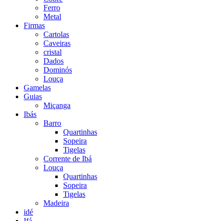
Ferro
Metal
Firmas
Cartolas
Caveiras
cristal
Dados
Dominós
Louça
Gamelas
Guias
Miçanga
Ibás
Barro
Quartinhas
Sopeira
Tigelas
Corrente de Ibá
Louça
Quartinhas
Sopeira
Tigelas
Madeira
idé
Ifá