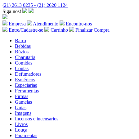
(21) 2613 0235 • (21) 2620 1124
Siga-nos!
Empresa
Atendimento
Encontre-nos
Entre/Cadastre-se
Carrinho
Finalizar Compra
Barro
Bebidas
Búzios
Charutaria
Comidas
Contas
Defumadores
Esotéricos
Especiarias
Ferramentas
Firmas
Gamelas
Guias
Imagens
Incensos e incensários
Livros
Louça
Paramentas