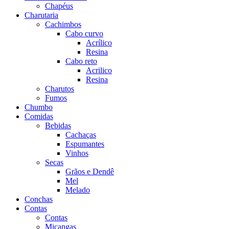
Chapéus
Charutaria
Cachimbos
Cabo curvo
Acrílico
Resina
Cabo reto
Acrilico
Resina
Charutos
Fumos
Chumbo
Comidas
Bebidas
Cachaças
Espumantes
Vinhos
Secas
Grãos e Dendê
Mel
Melado
Conchas
Contas
Contas
Miçangas