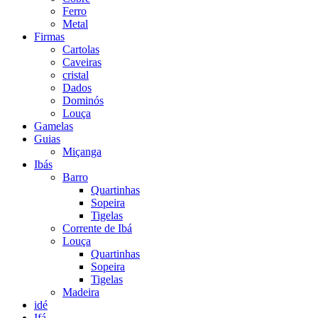
Ferro
Metal
Firmas
Cartolas
Caveiras
cristal
Dados
Dominós
Louça
Gamelas
Guias
Miçanga
Ibás
Barro
Quartinhas
Sopeira
Tigelas
Corrente de Ibá
Louça
Quartinhas
Sopeira
Tigelas
Madeira
idé
Ifá