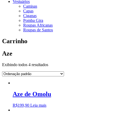
Vestuários
Camisas
Capas
Ciganas
Pomba Gira
Roupas Africanas
Roupas de Santos
Carrinho
Aze
Exibindo todos 4 resultados
Aze de Omolu
R$
199,90
Leia mais