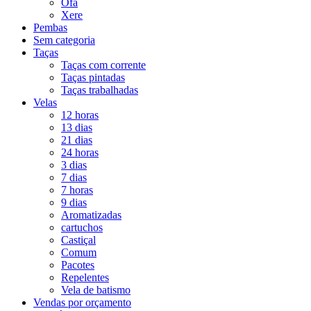
Ofá
Xere
Pembas
Sem categoria
Taças
Taças com corrente
Taças pintadas
Taças trabalhadas
Velas
12 horas
13 dias
21 dias
24 horas
3 dias
7 dias
7 horas
9 dias
Aromatizadas
cartuchos
Castiçal
Comum
Pacotes
Repelentes
Vela de batismo
Vendas por orçamento