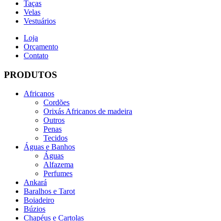
Taças
Velas
Vestuários
Loja
Orçamento
Contato
PRODUTOS
Africanos
Cordões
Orixás Africanos de madeira
Outros
Penas
Tecidos
Águas e Banhos
Águas
Alfazema
Perfumes
Ankará
Baralhos e Tarot
Boiadeiro
Búzios
Chapéus e Cartolas