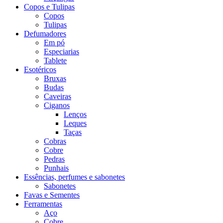
Copos e Tulipas
Copos
Tulipas
Defumadores
Em pó
Especiarias
Tablete
Esotéricos
Bruxas
Budas
Caveiras
Ciganos
Lenços
Leques
Taças
Cobras
Cobre
Pedras
Punhais
Essências, perfumes e sabonetes
Sabonetes
Favas e Sementes
Ferramentas
Aço
Cobre