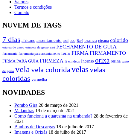
Valores
Termos e condições
Contato
NUVEM DE TAGS
7 dias
colorido
branca
assentamento
aço
africano
azul
cigana
Bará
FECHAMENTO DE GUIA
estatua de gesso
exú
estuaeta de gesso
FIRMA
FIRMAMENTO
ferro
ferramenta
ferramenta para assentamento
orixá
FIRMEZA
FIRMA PARA GUIA
Incenso
resina
fé em deus
santo
vela
velas
vela colorida
velas
de gesso
coloridas
vermelha
NOVIDADES
Pombo Gira
20 de março de 2021
Malandras
19 de março de 2021
Como funciona a quaresma na umbanda?
28 de fevereiro de
2021
Banhos de Descargas
18 de julho de 2017
Imagens e Orixás
18 de julho de 2017