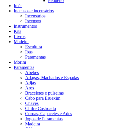
Pequeno
Imãs
Incensos e incensários
Incensários
Incensos
Instrumentos
Kits
Livros
Madeira
Escultura
Ibás
Paramentas
Morim
Paramentas
Abebes
Adagas, Machados e Espadas
Adjas
Aros
Braceletes e pulseiras
Cabo para Eruexim
Chaves
Chifre Castroado
Coroas, Capacetes e Ades
Jogos de Paramentas
Madeira