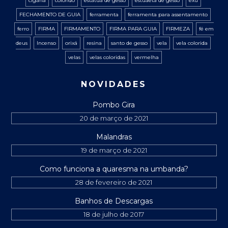
cigana
colorido
estatua de gesso
estuaeta de gesso
exú
FECHAMENTO DE GUIA
ferramenta
ferramenta para assentamento
ferro
FIRMA
FIRMAMENTO
FIRMA PARA GUIA
FIRMEZA
fé em
deus
Incenso
orixá
resina
santo de gesso
vela
vela colorida
velas
velas coloridas
vermelha
NOVIDADES
Pombo Gira
20 de março de 2021
Malandras
19 de março de 2021
Como funciona a quaresma na umbanda?
28 de fevereiro de 2021
Banhos de Descargas
18 de julho de 2017