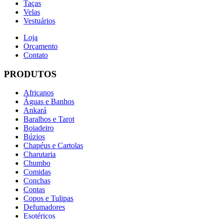
Taças
Velas
Vestuários
Loja
Orçamento
Contato
PRODUTOS
Africanos
Águas e Banhos
Ankará
Baralhos e Tarot
Boiadeiro
Búzios
Chapéus e Cartolas
Charutaria
Chumbo
Comidas
Conchas
Contas
Copos e Tulipas
Defumadores
Esotéricos