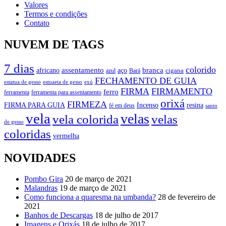
Valores
Termos e condições
Contato
NUVEM DE TAGS
7 dias
colorido
branca
assentamento
aço
africano
azul
cigana
Bará
FECHAMENTO DE GUIA
estatua de gesso
exú
estuaeta de gesso
FIRMA
FIRMAMENTO
ferro
ferramenta
ferramenta para assentamento
orixá
FIRMEZA
FIRMA PARA GUIA
Incenso
resina
fé em deus
santo
vela
velas
vela colorida
velas
de gesso
coloridas
vermelha
NOVIDADES
Pombo Gira
20 de março de 2021
Malandras
19 de março de 2021
Como funciona a quaresma na umbanda?
28 de fevereiro de
2021
Banhos de Descargas
18 de julho de 2017
Imagens e Orixás
18 de julho de 2017