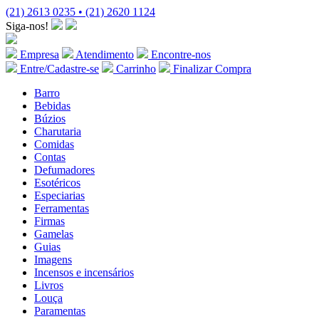
(21) 2613 0235 • (21) 2620 1124
Siga-nos!
Empresa
Atendimento
Encontre-nos
Entre/Cadastre-se
Carrinho
Finalizar Compra
Barro
Bebidas
Búzios
Charutaria
Comidas
Contas
Defumadores
Esotéricos
Especiarias
Ferramentas
Firmas
Gamelas
Guias
Imagens
Incensos e incensários
Livros
Louça
Paramentas