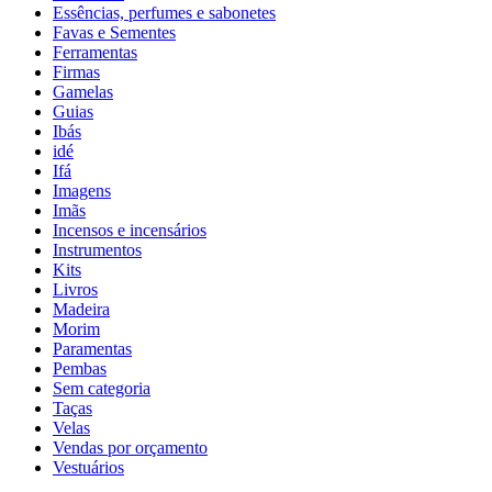
Essências, perfumes e sabonetes
Favas e Sementes
Ferramentas
Firmas
Gamelas
Guias
Ibás
idé
Ifá
Imagens
Imãs
Incensos e incensários
Instrumentos
Kits
Livros
Madeira
Morim
Paramentas
Pembas
Sem categoria
Taças
Velas
Vendas por orçamento
Vestuários