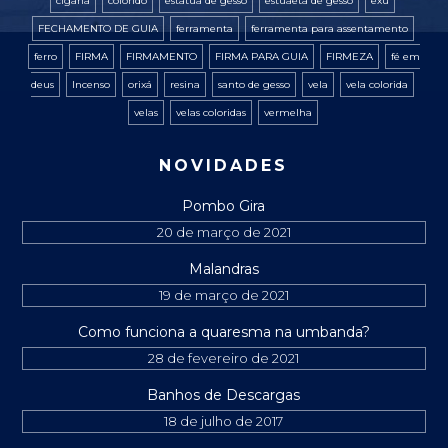
cigana
colorido
estatua de gesso
estuaeta de gesso
exú
FECHAMENTO DE GUIA
ferramenta
ferramenta para assentamento
ferro
FIRMA
FIRMAMENTO
FIRMA PARA GUIA
FIRMEZA
fé em
deus
Incenso
orixá
resina
santo de gesso
vela
vela colorida
velas
velas coloridas
vermelha
NOVIDADES
Pombo Gira
20 de março de 2021
Malandras
19 de março de 2021
Como funciona a quaresma na umbanda?
28 de fevereiro de 2021
Banhos de Descargas
18 de julho de 2017