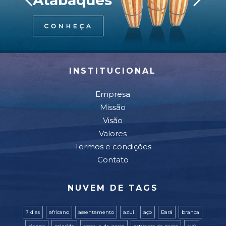
Atabaques
INSTITUCIONAL
Empresa
Missão
Visão
Valores
Termos e condições
Contato
NUVEM DE TAGS
7 dias
africano
assentamento
azul
aço
Bará
branca