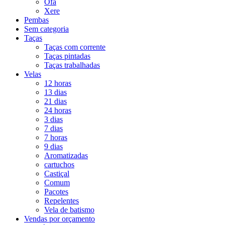
Ofá
Xere
Pembas
Sem categoria
Taças
Taças com corrente
Taças pintadas
Taças trabalhadas
Velas
12 horas
13 dias
21 dias
24 horas
3 dias
7 dias
7 horas
9 dias
Aromatizadas
cartuchos
Castiçal
Comum
Pacotes
Repelentes
Vela de batismo
Vendas por orçamento