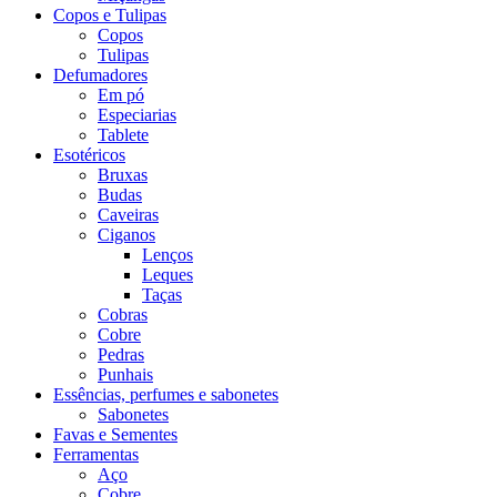
Copos e Tulipas
Copos
Tulipas
Defumadores
Em pó
Especiarias
Tablete
Esotéricos
Bruxas
Budas
Caveiras
Ciganos
Lenços
Leques
Taças
Cobras
Cobre
Pedras
Punhais
Essências, perfumes e sabonetes
Sabonetes
Favas e Sementes
Ferramentas
Aço
Cobre