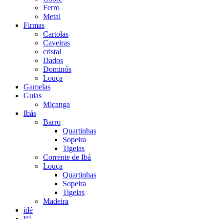
Ferro
Metal
Firmas
Cartolas
Caveiras
cristal
Dados
Dominós
Louça
Gamelas
Guias
Miçanga
Ibás
Barro
Quartinhas
Sopeira
Tigelas
Corrente de Ibá
Louça
Quartinhas
Sopeira
Tigelas
Madeira
idé
Ifá