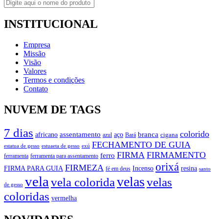
INSTITUCIONAL
Empresa
Missão
Visão
Valores
Termos e condições
Contato
NUVEM DE TAGS
7 dias
colorido
branca
assentamento
aço
africano
azul
cigana
Bará
FECHAMENTO DE GUIA
estatua de gesso
exú
estuaeta de gesso
FIRMA
FIRMAMENTO
ferro
ferramenta
ferramenta para assentamento
orixá
FIRMEZA
FIRMA PARA GUIA
Incenso
resina
fé em deus
santo
vela
velas
vela colorida
velas
de gesso
coloridas
vermelha