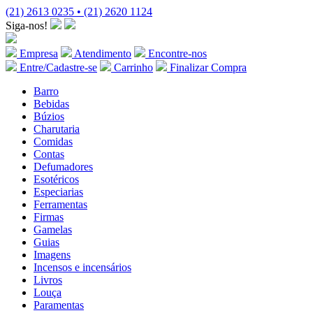
(21) 2613 0235 • (21) 2620 1124
Siga-nos!
Empresa
Atendimento
Encontre-nos
Entre/Cadastre-se
Carrinho
Finalizar Compra
Barro
Bebidas
Búzios
Charutaria
Comidas
Contas
Defumadores
Esotéricos
Especiarias
Ferramentas
Firmas
Gamelas
Guias
Imagens
Incensos e incensários
Livros
Louça
Paramentas