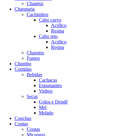
Chapéus
Charutaria
Cachimbos
Cabo curvo
Acrílico
Resina
Cabo reto
Acrilico
Resina
Charutos
Fumos
Chumbo
Comidas
Bebidas
Cachaças
Espumantes
Vinhos
Secas
Grãos e Dendê
Mel
Melado
Conchas
Contas
Contas
Miçangas