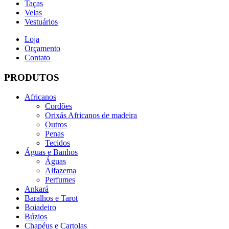
Taças
Velas
Vestuários
Loja
Orçamento
Contato
PRODUTOS
Africanos
Cordões
Orixás Africanos de madeira
Outros
Penas
Tecidos
Águas e Banhos
Águas
Alfazema
Perfumes
Ankará
Baralhos e Tarot
Boiadeiro
Búzios
Chapéus e Cartolas