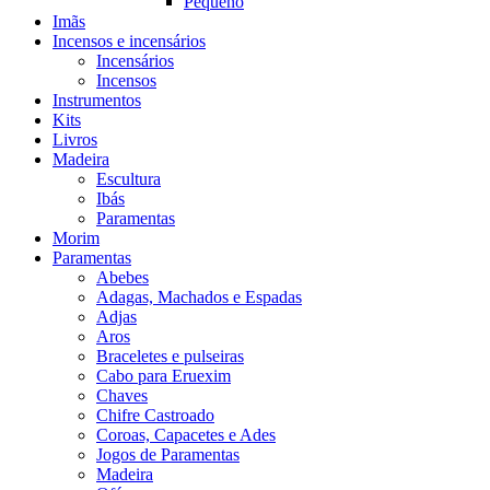
Pequeno
Imãs
Incensos e incensários
Incensários
Incensos
Instrumentos
Kits
Livros
Madeira
Escultura
Ibás
Paramentas
Morim
Paramentas
Abebes
Adagas, Machados e Espadas
Adjas
Aros
Braceletes e pulseiras
Cabo para Eruexim
Chaves
Chifre Castroado
Coroas, Capacetes e Ades
Jogos de Paramentas
Madeira