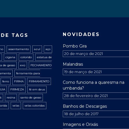
NOVIDADES
 DE TAGS
Pombo Gira
ano
assentamento
azul
aço
20 de março de 2021
a
cigana
colorido
estatua de
Malandras
ta de gesso
exú
FECHAMENTO
19 de março de 2021
ramenta
ferramenta para
ferro
FIRMA
FIRMAMENTO
Como funciona a quaresma na
umbanda?
UIA
FIRMEZA
fé em deus
28 de fevereiro de 2021
xá
resina
santo de gesso
lorida
velas
velas coloridas
Banhos de Descargas
18 de julho de 2017
Imagens e Orixás