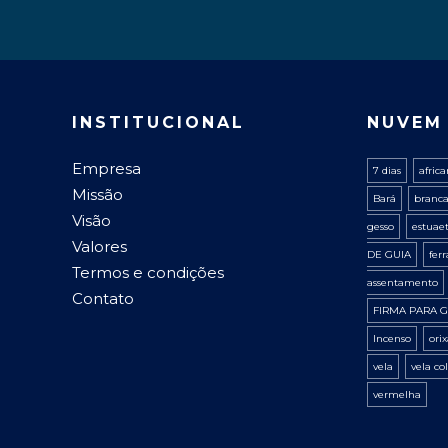
INSTITUCIONAL
NUVEM
Empresa
7 dias
afric
Missão
Bará
branc
Visão
gesso
estuae
Valores
DE GUIA
fer
Termos e condições
assentamento
Contato
FIRMA PARA G
Incenso
ori
vela
vela co
vermelha