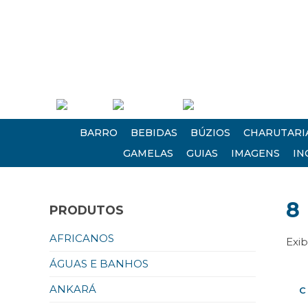
(21) 2613 0235 • (21) 2620 1124
Empresa
Atendimento
Encontre-nos
BARRO
BEBIDAS
BÚZIOS
CHARUTARI
GAMELAS
GUIAS
IMAGENS
IN
8
PRODUTOS
AFRICANOS
Exi
ÁGUAS E BANHOS
ANKARÁ
C