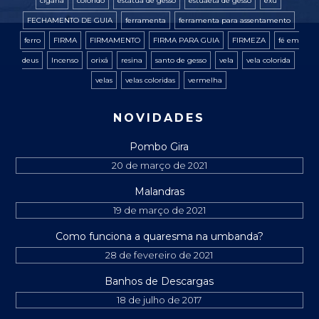
cigana
colorido
estatua de gesso
estuaeta de gesso
exú
FECHAMENTO DE GUIA
ferramenta
ferramenta para assentamento
ferro
FIRMA
FIRMAMENTO
FIRMA PARA GUIA
FIRMEZA
fé em
deus
Incenso
orixá
resina
santo de gesso
vela
vela colorida
velas
velas coloridas
vermelha
NOVIDADES
Pombo Gira
20 de março de 2021
Malandras
19 de março de 2021
Como funciona a quaresma na umbanda?
28 de fevereiro de 2021
Banhos de Descargas
18 de julho de 2017